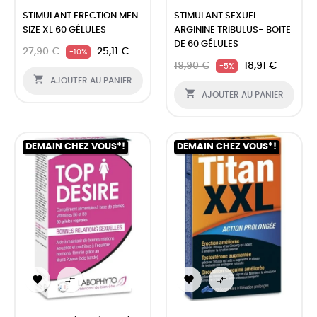
STIMULANT ERECTION MEN
STIMULANT SEXUEL
SIZE XL 60 GÉLULES
ARGININE TRIBULUS- BOITE
DE 60 GÉLULES
27,90 €
25,11 €
-10%
19,90 €
18,91 €
-5%

AJOUTER AU PANIER

AJOUTER AU PANIER
DEMAIN CHEZ VOUS*!
DEMAIN CHEZ VOUS*!



