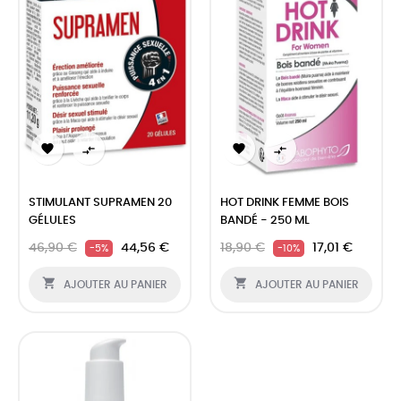




STIMULANT SUPRAMEN 20
HOT DRINK FEMME BOIS
GÉLULES
BANDÉ - 250 ML
46,90 €
44,56 €
18,90 €
17,01 €
-5%
-10%


AJOUTER AU PANIER
AJOUTER AU PANIER