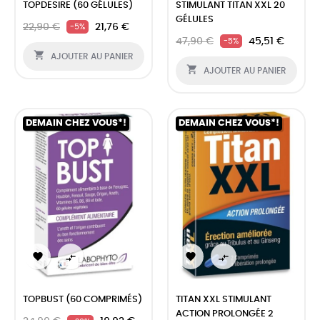
TOPDESIRE (60 GÉLULES)
STIMULANT TITAN XXL 20
GÉLULES
22,90 €
21,76 €
-5%
47,90 €
45,51 €
-5%

AJOUTER AU PANIER

AJOUTER AU PANIER
DEMAIN CHEZ VOUS*!
DEMAIN CHEZ VOUS*!




TOPBUST (60 COMPRIMÉS)
TITAN XXL STIMULANT
ACTION PROLONGÉE 2