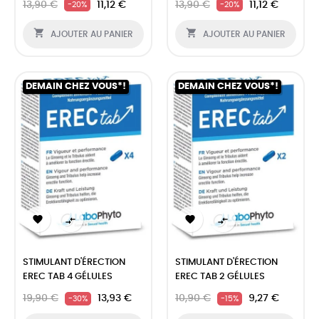
13,90 €
11,12 €
13,90 €
11,12 €
-20%
-20%


AJOUTER AU PANIER
AJOUTER AU PANIER
DEMAIN CHEZ VOUS*!
DEMAIN CHEZ VOUS*!




STIMULANT D'ÉRECTION
STIMULANT D'ÉRECTION
EREC TAB 4 GÉLULES
EREC TAB 2 GÉLULES
19,90 €
13,93 €
10,90 €
9,27 €
-30%
-15%