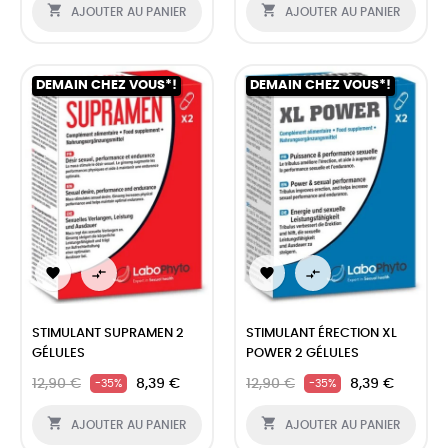


AJOUTER AU PANIER
AJOUTER AU PANIER
DEMAIN CHEZ VOUS*!
DEMAIN CHEZ VOUS*!




STIMULANT SUPRAMEN 2
STIMULANT ÉRECTION XL
GÉLULES
POWER 2 GÉLULES
12,90 €
8,39 €
12,90 €
8,39 €
-35%
-35%


AJOUTER AU PANIER
AJOUTER AU PANIER