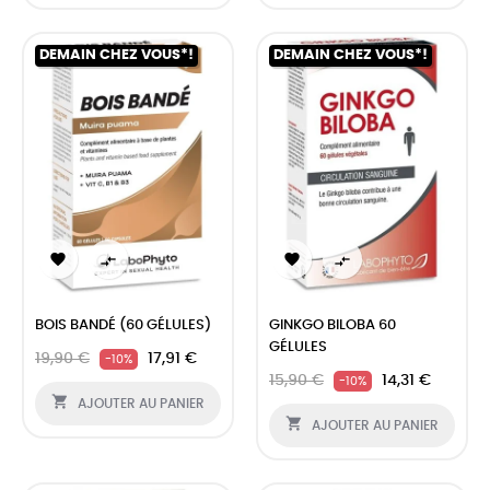
DEMAIN CHEZ VOUS*!
DEMAIN CHEZ VOUS*!




BOIS BANDÉ (60 GÉLULES)
GINKGO BILOBA 60
GÉLULES
19,90 €
17,91 €
-10%
15,90 €
14,31 €
-10%

AJOUTER AU PANIER

AJOUTER AU PANIER