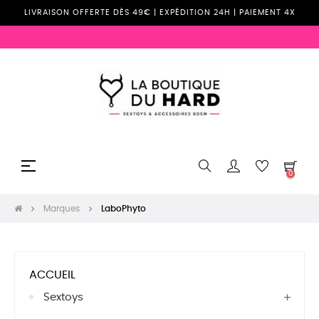
LIVRAISON OFFERTE DÈS 49€ | EXPÉDITION 24H | PAIEMENT 4X
Basculer
☰
0
la
navigation
Marques
LaboPhyto
ACCUEIL
Sextoys