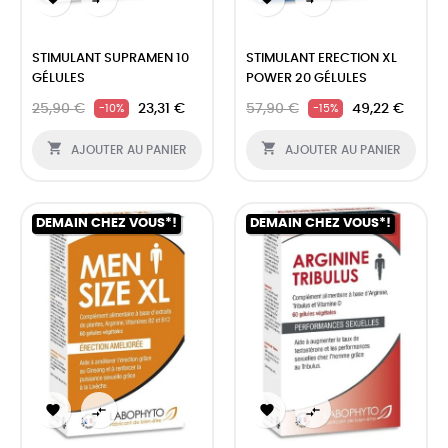
STIMULANT SUPRAMEN 10
STIMULANT ERECTION XL
GÉLULES
POWER 20 GÉLULES
25,90 €
23,31 €
57,90 €
49,22 €
-10%
-15%


AJOUTER AU PANIER
AJOUTER AU PANIER
DEMAIN CHEZ VOUS*!
DEMAIN CHEZ VOUS*!



