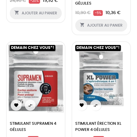
24,90 €
19,92 €
-20%
GÉLULES

10,90 €
10,36 €
-5%
AJOUTER AU PANIER

AJOUTER AU PANIER
DEMAIN CHEZ VOUS*!
DEMAIN CHEZ VOUS*!




STIMULANT SUPRAMEN 4
STIMULANT ÉRECTION XL
GÉLULES
POWER 4 GÉLULES