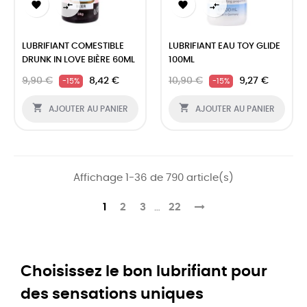




LUBRIFIANT COMESTIBLE
LUBRIFIANT EAU TOY GLIDE
DRUNK IN LOVE BIÈRE 60ML
100ML
9,90 €
8,42 €
10,90 €
9,27 €
-15%
-15%


AJOUTER AU PANIER
AJOUTER AU PANIER
Affichage 1-36 de 790 article(s)
1
2
3
…
22
Choisissez le bon lubrifiant pour
des sensations uniques