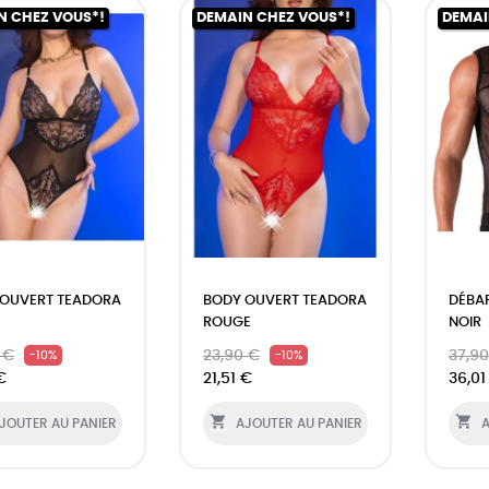
N CHEZ VOUS*!
DEMAIN CHEZ VOUS*!
DEMAI
 OUVERT TEADORA
BODY OUVERT TEADORA
DÉBA
ROUGE
NOIR
 €
23,90 €
37,9
-10%
-10%
€
21,51 €
36,01


JOUTER AU PANIER
AJOUTER AU PANIER
A