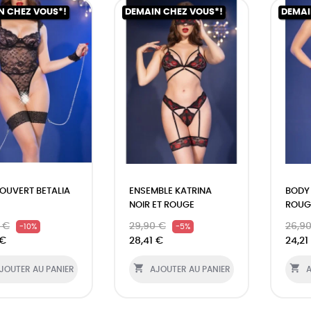
N CHEZ VOUS*!
DEMAIN CHEZ VOUS*!
DEMAI
OUVERT BETALIA
ENSEMBLE KATRINA
BODY 
NOIR ET ROUGE
ROUG
 €
29,90 €
26,9
-10%
-5%
 €
28,41 €
24,21


JOUTER AU PANIER
AJOUTER AU PANIER
A