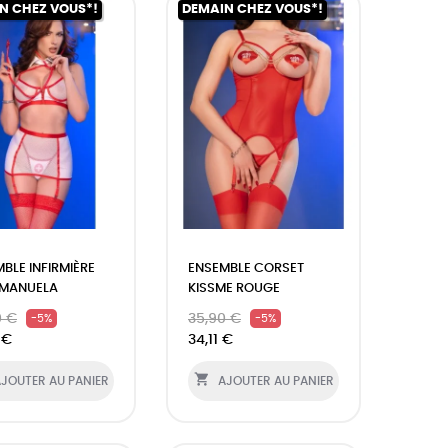
N CHEZ VOUS*!
DEMAIN CHEZ VOUS*!
BLE INFIRMIÈRE
ENSEMBLE CORSET
 MANUELA
KISSME ROUGE
0 €
35,90 €
-5%
-5%
 €
34,11 €

JOUTER AU PANIER
AJOUTER AU PANIER