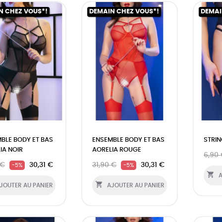
N CHEZ VOUS*!
DEMAIN CHEZ VOUS*!
DEMAI
BLE BODY ET BAS
ENSEMBLE BODY ET BAS
STRIN
IA NOIR
AORELIA ROUGE
6,90
 €
30,31 €
31,90 €
30,31 €
-5%
-5%

A

JOUTER AU PANIER
AJOUTER AU PANIER