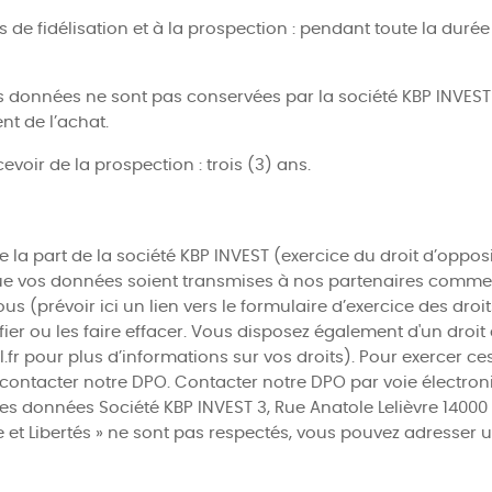
 de fidélisation et à la prospection : pendant toute la durée
données ne sont pas conservées par la société KBP INVEST ; e
t de l’achat.
voir de la prospection : trois (3) ans.
de la part de la société KBP INVEST (exercice du droit d’oppo
 que vos données soient transmises à nos partenaires commer
ous (prévoir ici un lien vers le formulaire d’exercice des droi
r ou les faire effacer. Vous disposez également d'un droit à l
.fr pour plus d’informations sur vos droits). Pour exercer ce
contacter notre DPO. Contacter notre DPO par voie électron
 des données Société KBP INVEST 3, Rue Anatole Lelièvre 14000
e et Libertés » ne sont pas respectés, vous pouvez adresser u