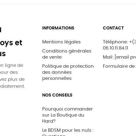
INFORMATIONS
CONTACT
d
oys et
Mentions légales
Téléphone: +(
06.10.11.84.11
Conditions générales
us
de vente
Mail:
[email pr
n ligne de
Politique de protection
Formulaire de
pour des
des données
personnelles
uvez plus de
édiatement.
NOS CONSEILS
Pourquoi commander
sur La Boutique du
Hard?
Le BDSM pour les nuls :