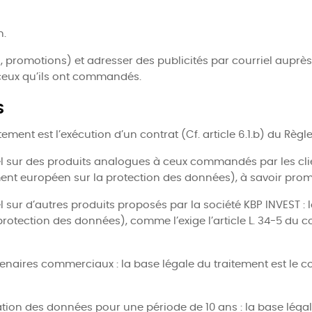
n.
, promotions) et adresser des publicités par courriel auprès
 ceux qu’ils ont commandés.
s
ment est l’exécution d’un contrat (Cf. article 6.1.b) du Rè
l sur des produits analogues à ceux commandés par les client
glement européen sur la protection des données), à savoir pro
l sur d’autres produits proposés par la société KBP INVEST :
a protection des données), comme l’exige l’article L. 34-5 d
enaires commerciaux : la base légale du traitement est le co
ion des données pour une période de 10 ans : la base légale d