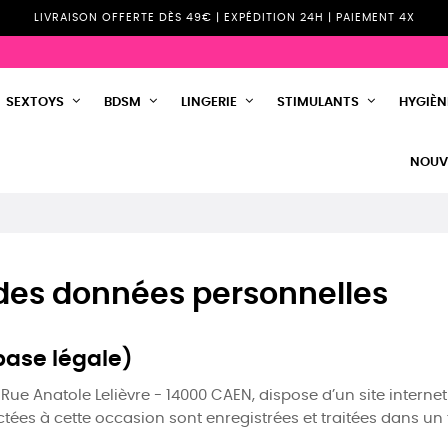
LIVRAISON OFFERTE DÈS 49€ | EXPÉDITION 24H | PAIEMENT 4X
SEXTOYS
BDSM
LINGERIE
STIMULANTS
HYGIÈNE
NOUV
 des données personnelles
 base légale)
, Rue Anatole Lelièvre - 14000 CAEN, dispose d’un site interne
es à cette occasion sont enregistrées et traitées dans un fi