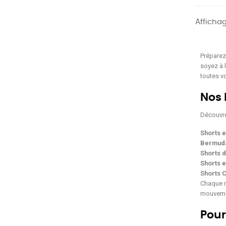
Affichag
Préparez
soyez à l
toutes v
Nos 
Découvre
Shorts e
Bermuda
Shorts d
Shorts e
Shorts C
Chaque m
mouveme
Pour