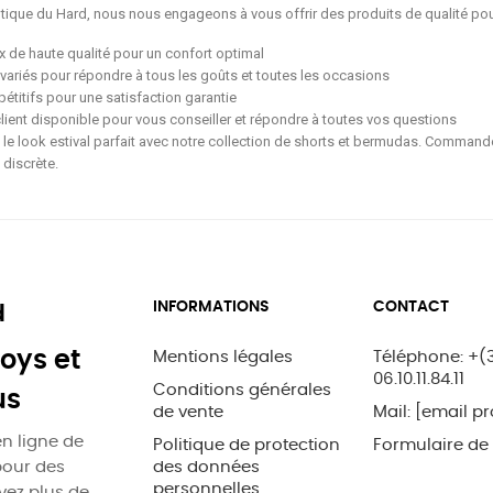
tique du Hard, nous nous engageons à vous offrir des produits de qualité pour
x de haute qualité pour un confort optimal
variés pour répondre à tous les goûts et toutes les occasions
étitifs pour une satisfaction garantie
client disponible pour vous conseiller et répondre à toutes vos questions
le look estival parfait avec notre collection de shorts et bermudas. Commandez
 discrète.
INFORMATIONS
CONTACT
d
oys et
Mentions légales
Téléphone: +(
06.10.11.84.11
Conditions générales
us
de vente
Mail:
[email pr
n ligne de
Politique de protection
Formulaire de
pour des
des données
personnelles
uvez plus de