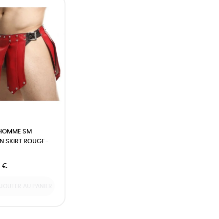
 HOMME SM
 SKIRT ROUGE-
 €
JOUTER AU PANIER