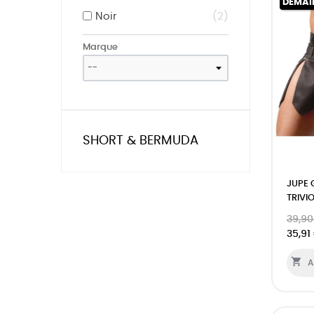
DEMAI
Noir
2
Marque
SHORT & BERMUDA
JUPE 
TRIVI
39,90
35,91

A