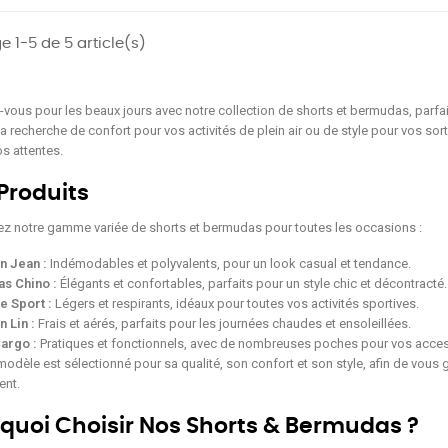
e 1-5 de 5 article(s)
-vous pour les beaux jours avec notre collection de shorts et bermudas, parfa
a recherche de confort pour vos activités de plein air ou de style pour vos sor
os attentes.
Produits
z notre gamme variée de shorts et bermudas pour toutes les occasions :
n Jean :
Indémodables et polyvalents, pour un look casual et tendance.
s Chino :
Élégants et confortables, parfaits pour un style chic et décontracté.
e Sport :
Légers et respirants, idéaux pour toutes vos activités sportives.
n Lin :
Frais et aérés, parfaits pour les journées chaudes et ensoleillées.
argo :
Pratiques et fonctionnels, avec de nombreuses poches pour vos acces
odèle est sélectionné pour sa qualité, son confort et son style, afin de vous 
nt.
quoi Choisir Nos Shorts & Bermudas ?