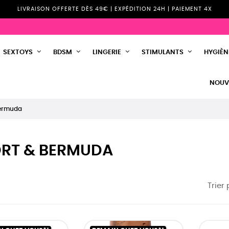
LIVRAISON OFFERTE DÈS 49€ | EXPÉDITION 24H | PAIEMENT 4X
SEXTOYS
BDSM
LINGERIE
STIMULANTS
HYGIÈNE
NOUV
Bermuda
RT & BERMUDA
Trier 