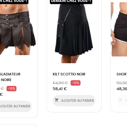
N CHEZ VOUS*!
DEMAIN CHEZ VOUS*!
GLADIATEUR
KILT SCOTTIO NOIR
SHOR
O NOIRE
64,90 €
50,9
-10%
 €
58,41 €
48,3
-10%
 €


AJOUTER AU PANIER
A
JOUTER AU PANIER