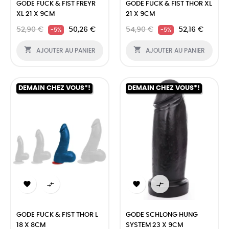
GODE FUCK & FIST FREYR
GODE FUCK & FIST THOR XL
XL 21 X 9CM
21 X 9CM
52,90 €
50,26 €
54,90 €
52,16 €
-5%
-5%


AJOUTER AU PANIER
AJOUTER AU PANIER
DEMAIN CHEZ VOUS*!
DEMAIN CHEZ VOUS*!




GODE FUCK & FIST THOR L
GODE SCHLONG HUNG
18 X 8CM
SYSTEM 23 X 9CM