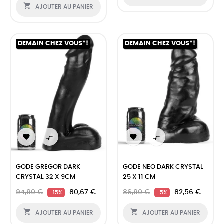

AJOUTER AU PANIER
DEMAIN CHEZ VOUS*!
DEMAIN CHEZ VOUS*!




GODE GREGOR DARK
GODE NEO DARK CRYSTAL
CRYSTAL 32 X 9CM
25 X 11 CM
94,90 €
80,67 €
86,90 €
82,56 €
-15%
-5%


AJOUTER AU PANIER
AJOUTER AU PANIER