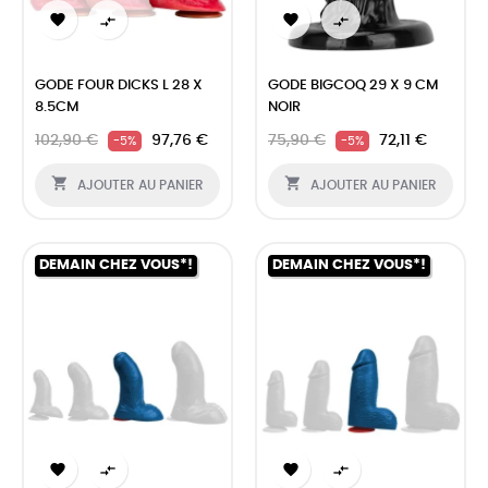




GODE FOUR DICKS L 28 X
GODE BIGCOQ 29 X 9 CM
8.5CM
NOIR
102,90 €
97,76 €
75,90 €
72,11 €
-5%
-5%


AJOUTER AU PANIER
AJOUTER AU PANIER
DEMAIN CHEZ VOUS*!
DEMAIN CHEZ VOUS*!



