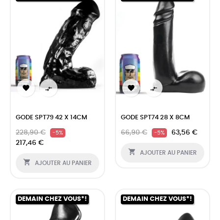




GODE SPT79 42 X 14CM
GODE SPT74 28 X 8CM
228,90 €
66,90 €
63,56 €
-5%
-5%
217,46 €

AJOUTER AU PANIER

AJOUTER AU PANIER
DEMAIN CHEZ VOUS*!
DEMAIN CHEZ VOUS*!