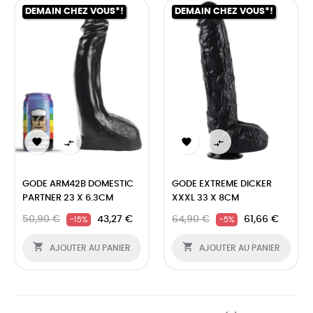
DEMAIN CHEZ VOUS*!
DEMAIN CHEZ VOUS*!




GODE ARM42B DOMESTIC
GODE EXTREME DICKER
PARTNER 23 X 6.3CM
XXXL 33 X 8CM
50,90 €
43,27 €
64,90 €
61,66 €
-15%
-5%


AJOUTER AU PANIER
AJOUTER AU PANIER