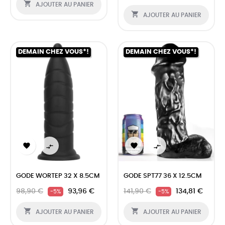

AJOUTER AU PANIER

AJOUTER AU PANIER
DEMAIN CHEZ VOUS*!
DEMAIN CHEZ VOUS*!




GODE WORTEP 32 X 8.5CM
GODE SPT77 36 X 12.5CM
98,90 €
93,96 €
141,90 €
134,81 €
-5%
-5%


AJOUTER AU PANIER
AJOUTER AU PANIER