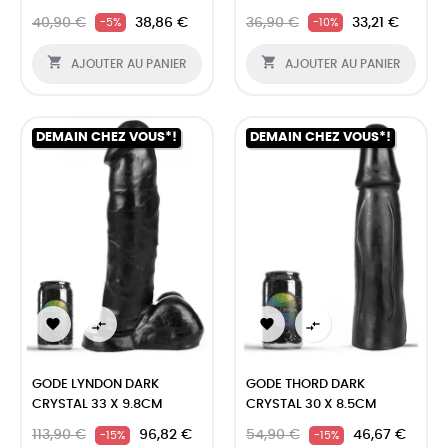
40,90 €
38,86 €
36,90 €
33,21 €
-5%
-10%


AJOUTER AU PANIER
AJOUTER AU PANIER
DEMAIN CHEZ VOUS*!
DEMAIN CHEZ VOUS*!




GODE LYNDON DARK
GODE THORD DARK
CRYSTAL 33 X 9.8CM
CRYSTAL 30 X 8.5CM
113,90 €
96,82 €
54,90 €
46,67 €
-15%
-15%