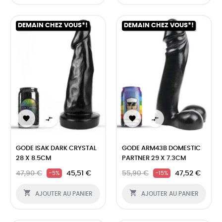
DEMAIN CHEZ VOUS*!
DEMAIN CHEZ VOUS*!




GODE ISAK DARK CRYSTAL
GODE ARM43B DOMESTIC
28 X 8.5CM
PARTNER 29 X 7.3CM
47,90 €
45,51 €
55,90 €
47,52 €
-5%
-15%


AJOUTER AU PANIER
AJOUTER AU PANIER