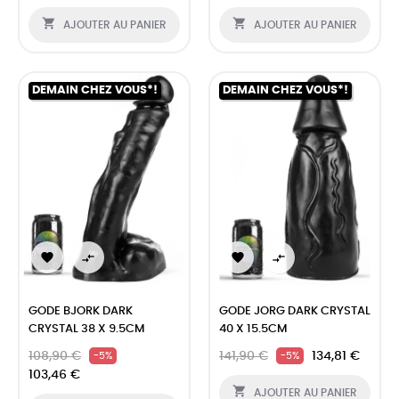


AJOUTER AU PANIER
AJOUTER AU PANIER
DEMAIN CHEZ VOUS*!
DEMAIN CHEZ VOUS*!




GODE BJORK DARK
GODE JORG DARK CRYSTAL
CRYSTAL 38 X 9.5CM
40 X 15.5CM
108,90 €
141,90 €
134,81 €
-5%
-5%
103,46 €

AJOUTER AU PANIER