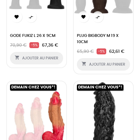




GODE FUKIZ L 26 X 9CM
PLUG BIGBODY M 19 X
10CM
70,90 €
67,36 €
-5%
65,90 €
62,61 €
-5%

AJOUTER AU PANIER

AJOUTER AU PANIER
DEMAIN CHEZ VOUS*!
DEMAIN CHEZ VOUS*!