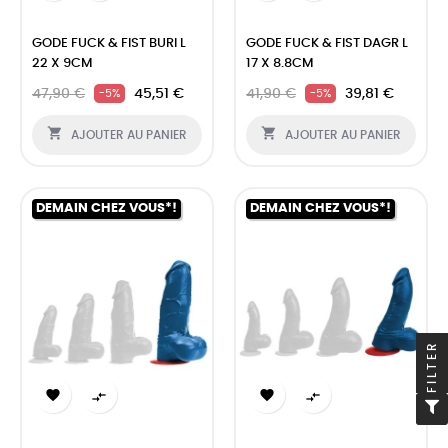
GODE FUCK & FIST BURI L
GODE FUCK & FIST DAGR L
22 X 9CM
17 X 8.8CM
47,90 €
45,51 €
41,90 €
39,81 €
-5%
-5%


AJOUTER AU PANIER
AJOUTER AU PANIER
DEMAIN CHEZ VOUS*!
DEMAIN CHEZ VOUS*!
FILTER



