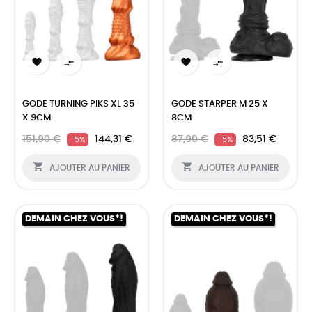




GODE TURNING PIKS XL 35
GODE STARPER M 25 X
X 9CM
8CM
151,90 €
144,31 €
87,90 €
83,51 €
-5%
-5%


AJOUTER AU PANIER
AJOUTER AU PANIER
DEMAIN CHEZ VOUS*!
DEMAIN CHEZ VOUS*!