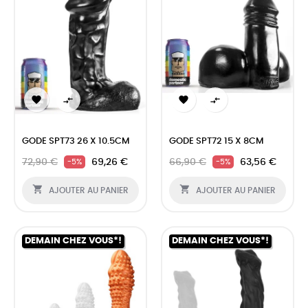




GODE SPT73 26 X 10.5CM
GODE SPT72 15 X 8CM
72,90 €
69,26 €
66,90 €
63,56 €
-5%
-5%


AJOUTER AU PANIER
AJOUTER AU PANIER
DEMAIN CHEZ VOUS*!
DEMAIN CHEZ VOUS*!