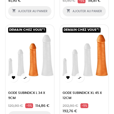
41,90 €
61,90 €
58,81 €
-5%


AJOUTER AU PANIER
AJOUTER AU PANIER
DEMAIN CHEZ VOUS*!
DEMAIN CHEZ VOUS*!




GODE SUBINDICK L 34 X
GODE SUBINDICK XL 45 X
9CM
12CM
120,90 €
114,86 €
202,90 €
-5%
-5%
192,76 €