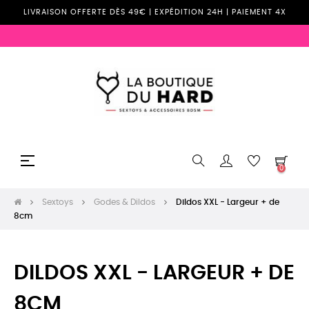
LIVRAISON OFFERTE DÈS 49€ | EXPÉDITION 24H | PAIEMENT 4X
Basculer
☰
0
la
navigation
Sextoys
Godes & Dildos
Dildos XXL - Largeur + de
8cm
DILDOS XXL - LARGEUR + DE
8CM