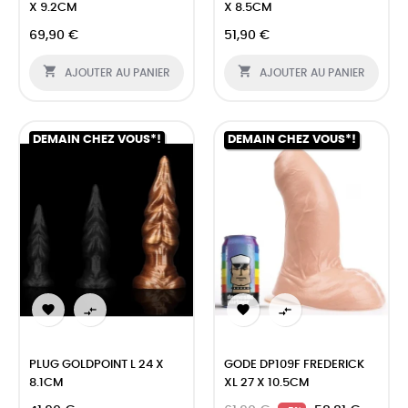
X 9.2CM
X 8.5CM
69,90 €
51,90 €


AJOUTER AU PANIER
AJOUTER AU PANIER
DEMAIN CHEZ VOUS*!
DEMAIN CHEZ VOUS*!




PLUG GOLDPOINT L 24 X
GODE DP109F FREDERICK
8.1CM
XL 27 X 10.5CM