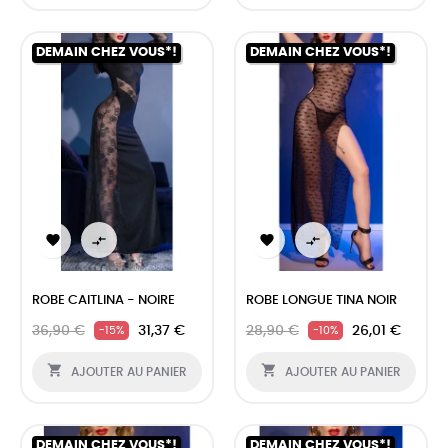
DEMAIN CHEZ VOUS*!
DEMAIN CHEZ VOUS*!




ROBE CAITLINA - NOIRE
ROBE LONGUE TINA NOIR
36,90 €
31,37 €
28,90 €
26,01 €
-15%
-10%


AJOUTER AU PANIER
AJOUTER AU PANIER
DEMAIN CHEZ VOUS*!
DEMAIN CHEZ VOUS*!