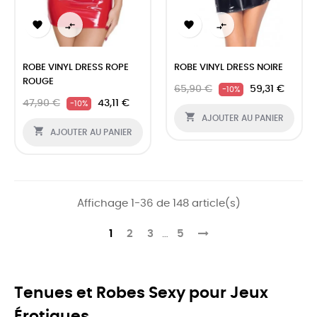




ROBE VINYL DRESS ROPE
ROBE VINYL DRESS NOIRE
ROUGE
65,90 €
59,31 €
-10%
47,90 €
43,11 €
-10%

AJOUTER AU PANIER

AJOUTER AU PANIER
Affichage 1-36 de 148 article(s)
1
2
3
…
5
Tenues et Robes Sexy pour Jeux
Érotiques