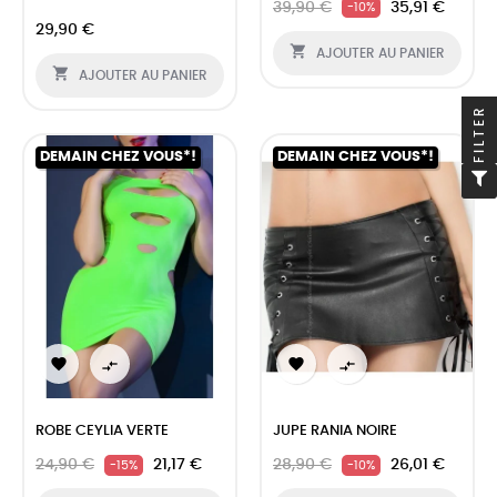
39,90 €
35,91 €
-10%
29,90 €

AJOUTER AU PANIER

AJOUTER AU PANIER
FILTER
DEMAIN CHEZ VOUS*!
DEMAIN CHEZ VOUS*!




ROBE CEYLIA VERTE
JUPE RANIA NOIRE
24,90 €
21,17 €
28,90 €
26,01 €
-15%
-10%