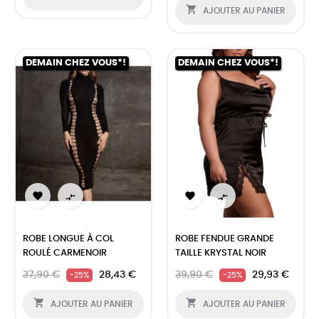

AJOUTER AU PANIER
DEMAIN CHEZ VOUS*!
DEMAIN CHEZ VOUS*!




ROBE LONGUE À COL
ROBE FENDUE GRANDE
ROULÉ CARMENOIR
TAILLE KRYSTAL NOIR
37,90 €
28,43 €
39,90 €
29,93 €
-25%
-25%


AJOUTER AU PANIER
AJOUTER AU PANIER