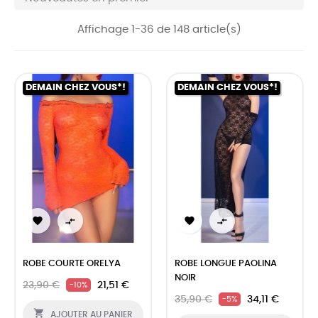
Affichage 1-36 de 148 article(s)
DEMAIN CHEZ VOUS*!
DEMAIN CHEZ VOUS*!




ROBE COURTE ORELYA
ROBE LONGUE PAOLINA
NOIR
23,90 €
21,51 €
-10%
35,90 €
34,11 €
-5%

AJOUTER AU PANIER