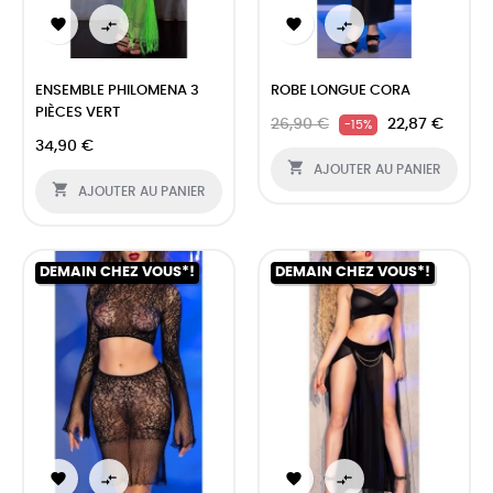




ENSEMBLE PHILOMENA 3
ROBE LONGUE CORA
PIÈCES VERT
26,90 €
22,87 €
-15%
34,90 €

AJOUTER AU PANIER

AJOUTER AU PANIER
DEMAIN CHEZ VOUS*!
DEMAIN CHEZ VOUS*!



