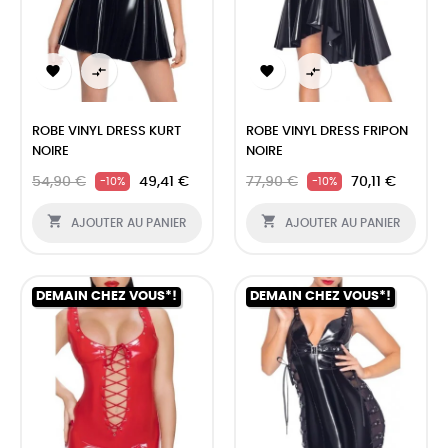




ROBE VINYL DRESS KURT
ROBE VINYL DRESS FRIPON
NOIRE
NOIRE
54,90 €
49,41 €
77,90 €
70,11 €
-10%
-10%


AJOUTER AU PANIER
AJOUTER AU PANIER
DEMAIN CHEZ VOUS*!
DEMAIN CHEZ VOUS*!