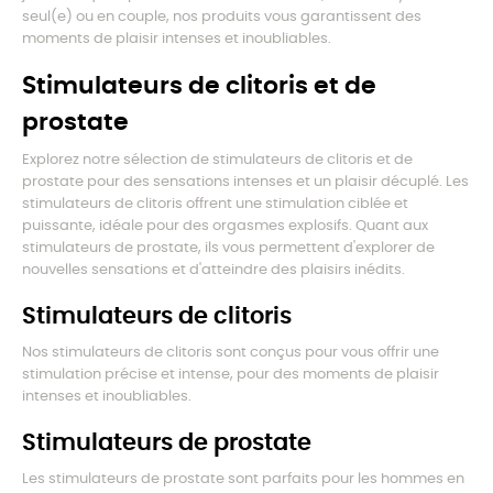
seul(e) ou en couple, nos produits vous garantissent des
moments de plaisir intenses et inoubliables.
Stimulateurs de clitoris et de
prostate
Explorez notre sélection de stimulateurs de clitoris et de
prostate pour des sensations intenses et un plaisir décuplé. Les
stimulateurs de clitoris offrent une stimulation ciblée et
puissante, idéale pour des orgasmes explosifs. Quant aux
stimulateurs de prostate, ils vous permettent d'explorer de
nouvelles sensations et d'atteindre des plaisirs inédits.
Stimulateurs de clitoris
Nos stimulateurs de clitoris sont conçus pour vous offrir une
stimulation précise et intense, pour des moments de plaisir
intenses et inoubliables.
Stimulateurs de prostate
Les stimulateurs de prostate sont parfaits pour les hommes en