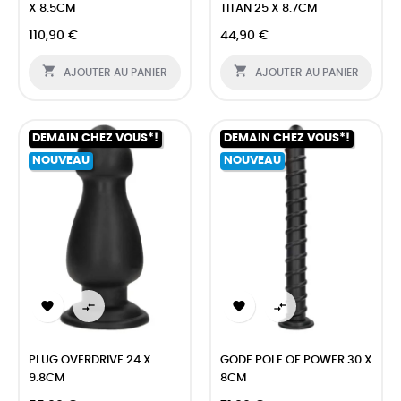
X 8.5CM
TITAN 25 X 8.7CM
110,90 €
44,90 €


AJOUTER AU PANIER
AJOUTER AU PANIER
DEMAIN CHEZ VOUS*!
DEMAIN CHEZ VOUS*!
NOUVEAU
NOUVEAU




PLUG OVERDRIVE 24 X
GODE POLE OF POWER 30 X
9.8CM
8CM