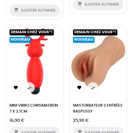

AJOUTER AU PANIER

AJOUTER AU PANIER
DEMAIN CHEZ VOUS*!
DEMAIN CHEZ VOUS*!
NOUVEAU
NOUVEAU




MINI VIBRO CHRISMASREIN
MASTURBATEUR 2 ENTRÉES
7 X 2.1CM
RASPUSSY
16,90 €
25,90 €


AJOUTER AU PANIER
AJOUTER AU PANIER