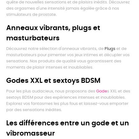
quête de nouvelles sensations et de plaisirs inédits. Découvrez
des orgasmes d'une intensité jamais égalée grâce à nos
stimulateurs de prostate.
Anneaux vibrants, plugs et
masturbateurs
Découvrez notre sélection d'anneaux vibrants, de
Plugs
et de
masturbateurs pour pimenter vos jeux intimes et décupler vos
sensations. Nos produits de qualité vous garantissent des
moments de plaisir intenses et inoubliables.
Godes XXL et sextoys BDSM
Pour les plus audacieux, nous proposons des
Gode
s XXL et des
sextoys BDSM pour des expériences intenses et inoubliables.
Explorez vos fantasmes les plus fous et laissez-vous emporter
par des sensations inédites.
Les différences entre un gode et un
vibromasseur