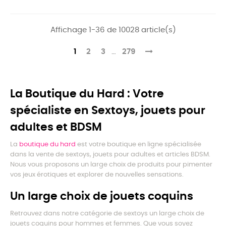
Affichage 1-36 de 10028 article(s)
1
2
3
…
279
La Boutique du Hard : Votre
spécialiste en Sextoys, jouets pour
adultes et BDSM
La
boutique du hard
est votre boutique en ligne spécialisée
dans la vente de sextoys, jouets pour adultes et articles BDSM.
Nous vous proposons un large choix de produits pour pimenter
vos jeux érotiques et explorer de nouvelles sensations.
Un large choix de jouets coquins
Retrouvez dans notre catégorie de sextoys un large choix de
jouets coquins pour hommes et femmes. Que vous soyez