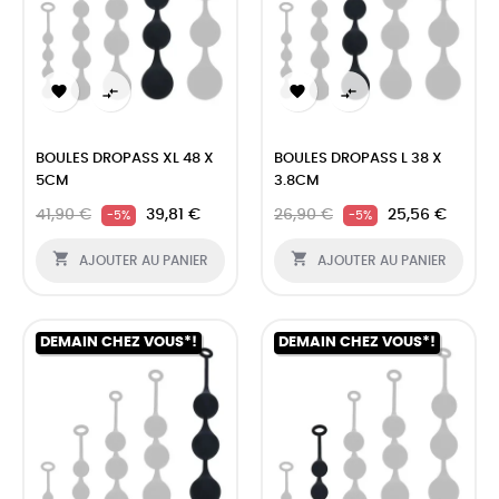




BOULES DROPASS XL 48 X
BOULES DROPASS L 38 X
5CM
3.8CM
41,90 €
39,81 €
26,90 €
25,56 €
-5%
-5%


AJOUTER AU PANIER
AJOUTER AU PANIER
DEMAIN CHEZ VOUS*!
DEMAIN CHEZ VOUS*!