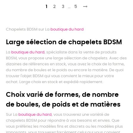
1
2
3
…
5
Chapelets BDSM sur La
boutique du hard
Large sélection de chapelets BDSM
La
boutique du hard
, spécialiste dans la vente de produits
BDSM, vous propose une large sélection de chapelets. Avec des
dizaines de références en stock, vous avez le choix de la forme,
du nombre de boules et le poids ou encore la matière. De quoi
trouver l'objet BDSM qui vous convient le mieux pour votre
achat. Large choix en stock et expédié rapidement.
Choix varié de formes, de nombre
de boules, de poids et de matières
Sur La
boutique du hard
, vous trouverez une variété de
chapelets BDSM pour répondre à vos besoins et envies. Que
vous préfériez les modèles fins et discrets ou les modèles plus
imposants, vous trouverez forcément celui qui vous convient.