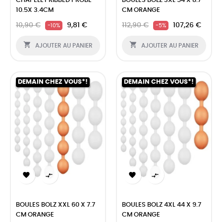
CHAPELET RIBBED PROBE
BOULES BOLZ 3XL 54 X 8.7
10.5X 3.4CM
CM ORANGE
10,90 €
9,81 €
112,90 €
107,26 €
-10%
-5%


AJOUTER AU PANIER
AJOUTER AU PANIER
DEMAIN CHEZ VOUS*!
DEMAIN CHEZ VOUS*!




BOULES BOLZ XXL 60 X 7.7
BOULES BOLZ 4XL 44 X 9.7
CM ORANGE
CM ORANGE