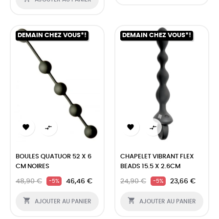
DEMAIN CHEZ VOUS*!
DEMAIN CHEZ VOUS*!




BOULES QUATUOR 52 X 6
CHAPELET VIBRANT FLEX
CM NOIRES
BEADS 15.5 X 2.6CM
48,90 €
46,46 €
24,90 €
23,66 €
-5%
-5%


AJOUTER AU PANIER
AJOUTER AU PANIER