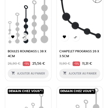




BOULES ROUNDASS L 38 X
CHAPELET PROGRASS 26 X
4CM
3.5CM
26,90 €
25,56 €
11,90 €
11,31 €
-5%
-5%


AJOUTER AU PANIER
AJOUTER AU PANIER
DEMAIN CHEZ VOUS*!
DEMAIN CHEZ VOUS*!