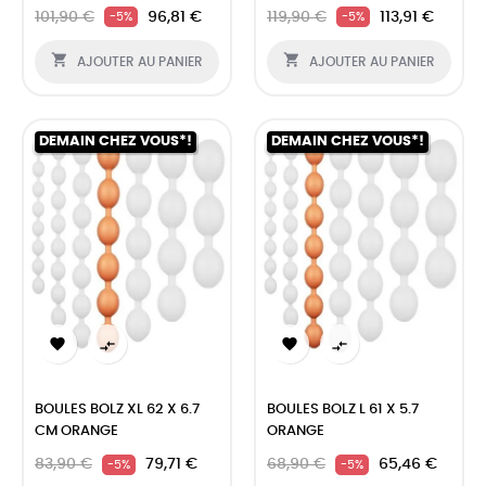
101,90 €
96,81 €
119,90 €
113,91 €
-5%
-5%


AJOUTER AU PANIER
AJOUTER AU PANIER
DEMAIN CHEZ VOUS*!
DEMAIN CHEZ VOUS*!




BOULES BOLZ XL 62 X 6.7
BOULES BOLZ L 61 X 5.7
CM ORANGE
ORANGE
83,90 €
79,71 €
68,90 €
65,46 €
-5%
-5%