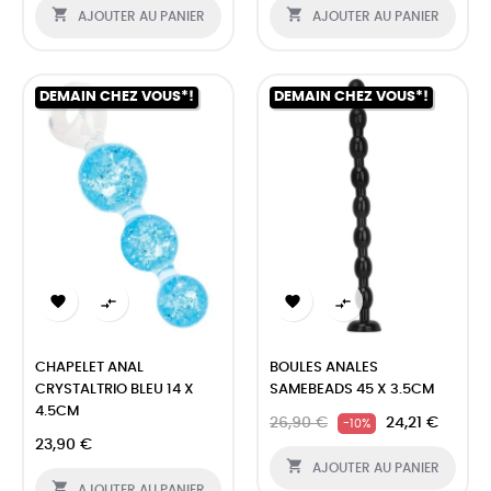


AJOUTER AU PANIER
AJOUTER AU PANIER
DEMAIN CHEZ VOUS*!
DEMAIN CHEZ VOUS*!




CHAPELET ANAL
BOULES ANALES
CRYSTALTRIO BLEU 14 X
SAMEBEADS 45 X 3.5CM
4.5CM
26,90 €
24,21 €
-10%
23,90 €

AJOUTER AU PANIER

AJOUTER AU PANIER