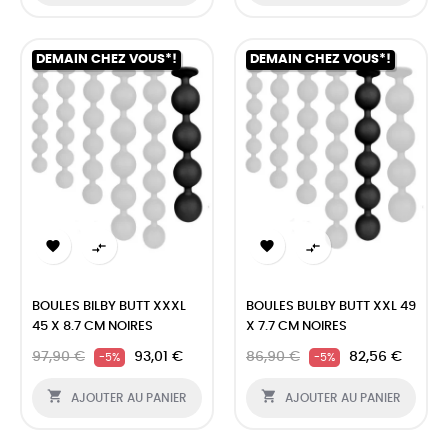
DEMAIN CHEZ VOUS*!
DEMAIN CHEZ VOUS*!




BOULES BILBY BUTT XXXL
BOULES BULBY BUTT XXL 49
45 X 8.7 CM NOIRES
X 7.7 CM NOIRES
97,90 €
93,01 €
86,90 €
82,56 €
-5%
-5%


AJOUTER AU PANIER
AJOUTER AU PANIER