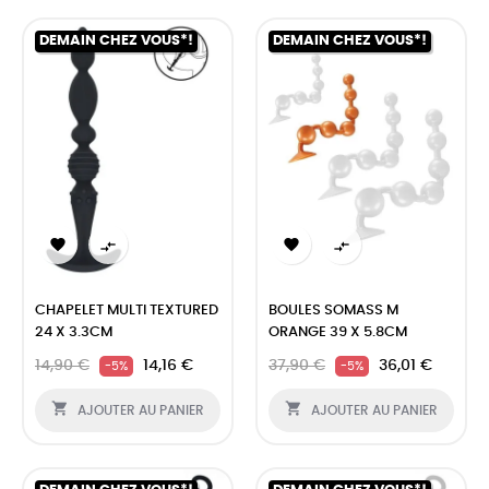
DEMAIN CHEZ VOUS*!
DEMAIN CHEZ VOUS*!




CHAPELET MULTI TEXTURED
BOULES SOMASS M
24 X 3.3CM
ORANGE 39 X 5.8CM
14,90 €
14,16 €
37,90 €
36,01 €
-5%
-5%


AJOUTER AU PANIER
AJOUTER AU PANIER