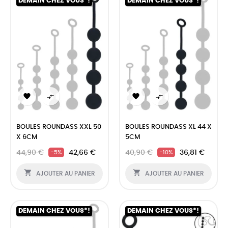
DEMAIN CHEZ VOUS*!
DEMAIN CHEZ VOUS*!




BOULES ROUNDASS XXL 50
BOULES ROUNDASS XL 44 X
X 6CM
5CM
44,90 €
42,66 €
40,90 €
36,81 €
-5%
-10%


AJOUTER AU PANIER
AJOUTER AU PANIER
DEMAIN CHEZ VOUS*!
DEMAIN CHEZ VOUS*!