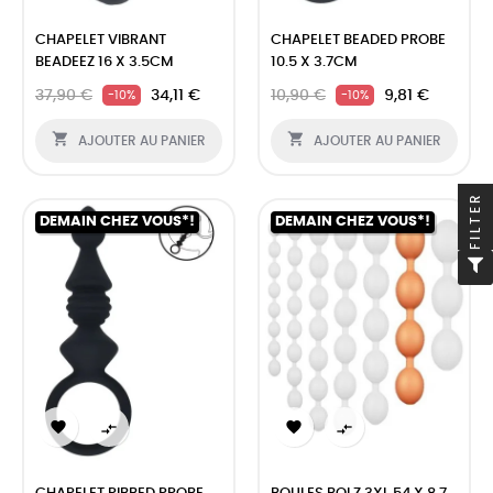
CHAPELET VIBRANT
CHAPELET BEADED PROBE
BEADEEZ 16 X 3.5CM
10.5 X 3.7CM
37,90 €
34,11 €
10,90 €
9,81 €
-10%
-10%


AJOUTER AU PANIER
AJOUTER AU PANIER
FILTER
DEMAIN CHEZ VOUS*!
DEMAIN CHEZ VOUS*!



