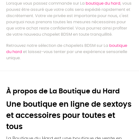
Lorsque vous passez commande sur La
boutique du hard
, vous
pouvez être assuré que votre colis sera expédié rapidement et
discrètement. Votre vie privée est importante pour nous, c'est
pourquoi nous prenons toutes les mesures nécessaires pour
que votre achat reste confidentiel. Vous pourrez ainsi profiter
de votre nouveau chapelet BDSM en toute tranquillité.
Retrouvez notre sélection de chapelets BDSM sur La
boutique
du hard
et laissez-vous tenter par une expérience sensorielle
unique.
À propos de La Boutique du Hard
Une boutique en ligne de sextoys
et accessoires pour toutes et
tous
La Boutique du Hard est une boutique de vente en