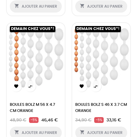


AJOUTER AU PANIER
AJOUTER AU PANIER
DEMAIN CHEZ VOUS*!
DEMAIN CHEZ VOUS*!




BOULES BOLZ M 56 X 4.7
BOULES BOLZ S 46 X 3.7 CM
CM ORANGE
ORANGE
48,90 €
46,46 €
34,90 €
33,16 €
-5%
-5%


AJOUTER AU PANIER
AJOUTER AU PANIER