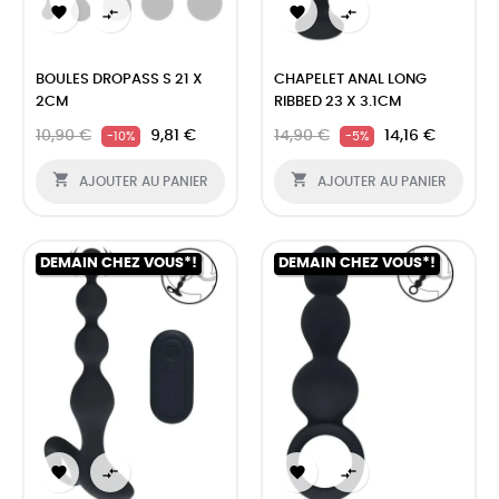




BOULES DROPASS S 21 X
CHAPELET ANAL LONG
2CM
RIBBED 23 X 3.1CM
10,90 €
9,81 €
14,90 €
14,16 €
-10%
-5%


AJOUTER AU PANIER
AJOUTER AU PANIER
DEMAIN CHEZ VOUS*!
DEMAIN CHEZ VOUS*!



