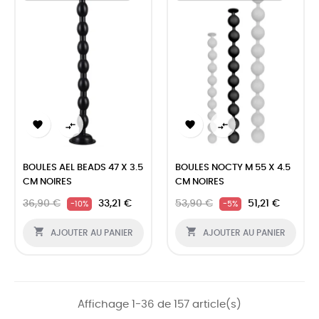




BOULES AEL BEADS 47 X 3.5
BOULES NOCTY M 55 X 4.5
CM NOIRES
CM NOIRES
36,90 €
33,21 €
53,90 €
51,21 €
-10%
-5%


AJOUTER AU PANIER
AJOUTER AU PANIER
Affichage 1-36 de 157 article(s)