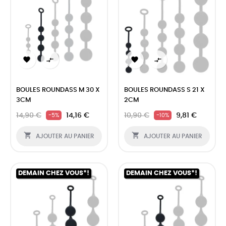




BOULES ROUNDASS M 30 X
BOULES ROUNDASS S 21 X
3CM
2CM
14,90 €
14,16 €
10,90 €
9,81 €
-5%
-10%


AJOUTER AU PANIER
AJOUTER AU PANIER
DEMAIN CHEZ VOUS*!
DEMAIN CHEZ VOUS*!