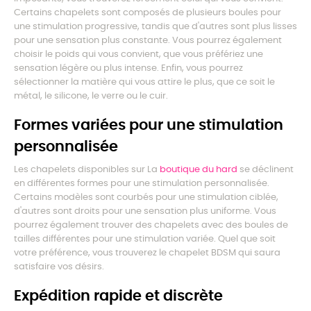
Certains chapelets sont composés de plusieurs boules pour
une stimulation progressive, tandis que d'autres sont plus lisses
pour une sensation plus constante. Vous pourrez également
choisir le poids qui vous convient, que vous préfériez une
sensation légère ou plus intense. Enfin, vous pourrez
sélectionner la matière qui vous attire le plus, que ce soit le
métal, le silicone, le verre ou le cuir.
Formes variées pour une stimulation
personnalisée
Les chapelets disponibles sur La
boutique du hard
se déclinent
en différentes formes pour une stimulation personnalisée.
Certains modèles sont courbés pour une stimulation ciblée,
d'autres sont droits pour une sensation plus uniforme. Vous
pourrez également trouver des chapelets avec des boules de
tailles différentes pour une stimulation variée. Quel que soit
votre préférence, vous trouverez le chapelet BDSM qui saura
satisfaire vos désirs.
Expédition rapide et discrète