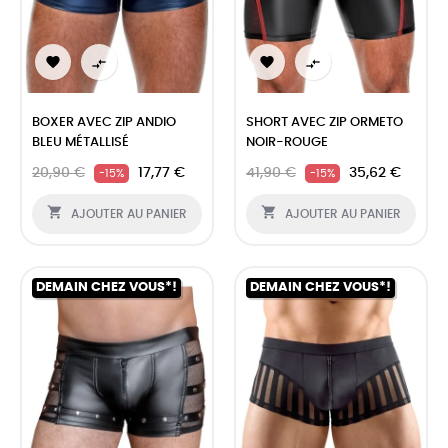




BOXER AVEC ZIP ANDIO
SHORT AVEC ZIP ORMETO
BLEU MÉTALLISÉ
NOIR-ROUGE
20,90 €
17,77 €
41,90 €
35,62 €
-15%
-15%


AJOUTER AU PANIER
AJOUTER AU PANIER
DEMAIN CHEZ VOUS*!
DEMAIN CHEZ VOUS*!