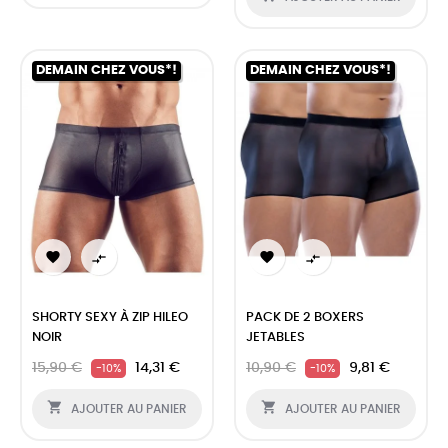
DEMAIN CHEZ VOUS*!
DEMAIN CHEZ VOUS*!




SHORTY SEXY À ZIP HILEO
PACK DE 2 BOXERS
NOIR
JETABLES
15,90 €
14,31 €
10,90 €
9,81 €
-10%
-10%


AJOUTER AU PANIER
AJOUTER AU PANIER