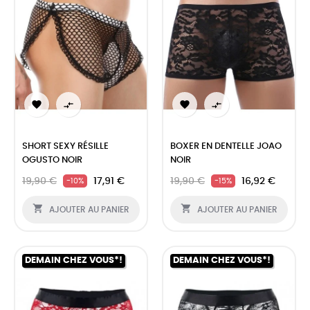




SHORT SEXY RÉSILLE
BOXER EN DENTELLE JOAO
OGUSTO NOIR
NOIR
19,90 €
17,91 €
19,90 €
16,92 €
-10%
-15%


AJOUTER AU PANIER
AJOUTER AU PANIER
DEMAIN CHEZ VOUS*!
DEMAIN CHEZ VOUS*!