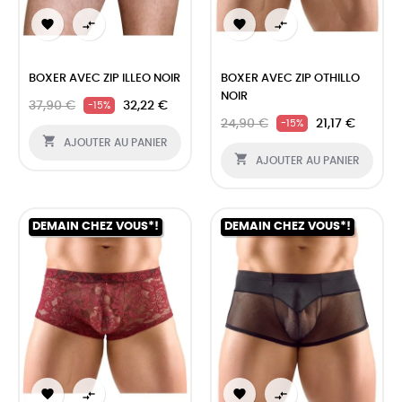




BOXER AVEC ZIP ILLEO NOIR
BOXER AVEC ZIP OTHILLO
NOIR
37,90 €
32,22 €
-15%
24,90 €
21,17 €
-15%

AJOUTER AU PANIER

AJOUTER AU PANIER
DEMAIN CHEZ VOUS*!
DEMAIN CHEZ VOUS*!



