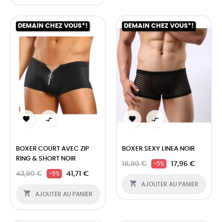
DEMAIN CHEZ VOUS*!
DEMAIN CHEZ VOUS*!




BOXER COURT AVEC ZIP
BOXER SEXY LINEA NOIR
RING & SHORT NOIR
18,90 €
17,96 €
-5%
43,90 €
41,71 €
-5%

AJOUTER AU PANIER

AJOUTER AU PANIER