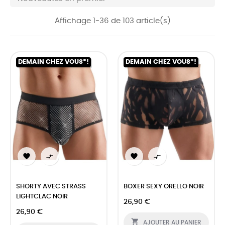
Affichage 1-36 de 103 article(s)
DEMAIN CHEZ VOUS*!
DEMAIN CHEZ VOUS*!




SHORTY AVEC STRASS
BOXER SEXY ORELLO NOIR
LIGHTCLAC NOIR
26,90 €
26,90 €

AJOUTER AU PANIER