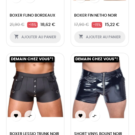
BOXER FLINO BORDEAUX
BOXER FIN NETHO NOIR
21,90 €
18,62 €
17,90 €
15,22 €
-15%
-15%


AJOUTER AU PANIER
AJOUTER AU PANIER
DEMAIN CHEZ VOUS*!
DEMAIN CHEZ VOUS*!




BOXER LESSIO TRUNK NOIR
SHORT VINYL BOUNT NOIR