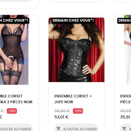
N CHEZ VOUS*!
DEMAIN CHEZ VOUS*!
DEMAI
BLE CORSET
ENSEMBLE CORSET +
ENSEM
IKA 3 PIÈCES NOIR
JUPE NOIR
PIÈCE
 €
58,90 €
39,9
-10%
-10%
 €
53,01 €
35,91


JOUTER AU PANIER
AJOUTER AU PANIER
A