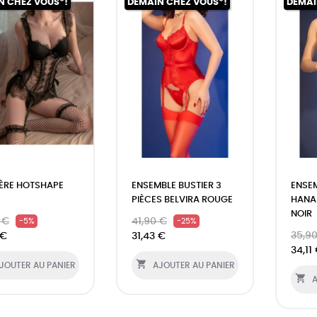
N CHEZ VOUS*!
DEMAIN CHEZ VOUS*!
DEMAI
ÈRE HOTSHAPE
ENSEMBLE BUSTIER 3
ENSE
PIÈCES BELVIRA ROUGE
HANAB
NOIR
 €
41,90 €
-5%
-25%
35,9
 €
31,43 €
34,11

JOUTER AU PANIER
AJOUTER AU PANIER

A