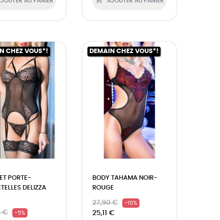
JOUTER AU PANIER
AJOUTER AU PANIER
N CHEZ VOUS*!
DEMAIN CHEZ VOUS*!
ET PORTE-
BODY TAHAMA NOIR-
TELLES DELIZZA
ROUGE
27,90 €
-10%
0 €
25,11 €
-5%