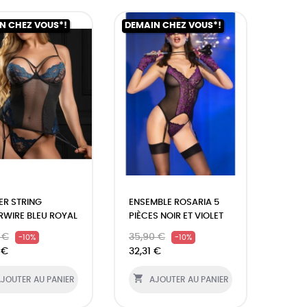
N CHEZ VOUS*!
DEMAIN CHEZ VOUS*!
ER STRING
ENSEMBLE ROSARIA 5
RWIRE BLEU ROYAL
PIÈCES NOIR ET VIOLET
 €
35,90 €
-10%
-10%
 €
32,31 €

JOUTER AU PANIER
AJOUTER AU PANIER