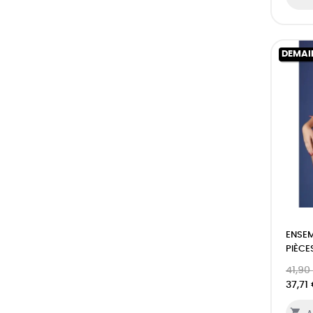
DEMAI
ENSEM
PIÈCE
41,90
37,71
