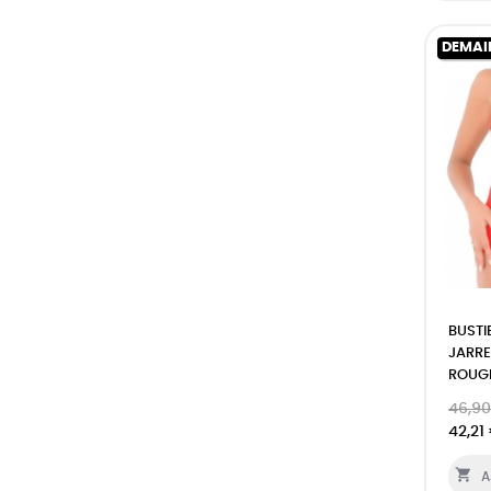
DEMAI
BUSTI
JARRE
ROUG
46,90
42,21

A