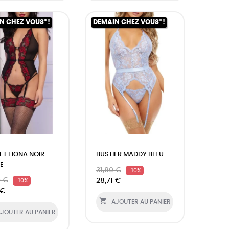
N CHEZ VOUS*!
DEMAIN CHEZ VOUS*!
T FIONA NOIR-
BUSTIER MADDY BLEU
E
31,90 €
-10%
0 €
28,71 €
-10%
 €

AJOUTER AU PANIER
JOUTER AU PANIER