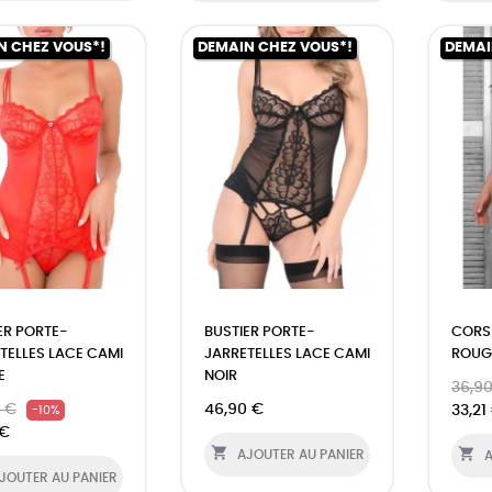
N CHEZ VOUS*!
DEMAIN CHEZ VOUS*!
DEMAI
ER PORTE-
BUSTIER PORTE-
CORSE
TELLES LACE CAMI
JARRETELLES LACE CAMI
ROUG
E
NOIR
36,9
 €
46,90 €
33,21
-10%
 €


AJOUTER AU PANIER
A
JOUTER AU PANIER