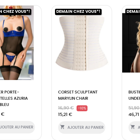
N CHEZ VOUS*!
DEMAIN CHEZ VOUS*!
DEMAI
ER PORTE-
CORSET SCULPTANT
BUSTI
TELLES AZURIA
MARYLIN CHAIR
UNDE
BLEU
16,90 €
51,90
-10%
 €
15,21 €
46,71


JOUTER AU PANIER
AJOUTER AU PANIER
A