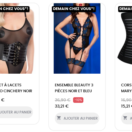
N CHEZ VOUS*!
DEMAIN CHEZ VOUS*!
DEMAI
T À LACETS
ENSEMBLE BLEAUTY 3
CORS
 CINCHERY NOIR
PIÈCES NOIR ET BLEU
MARYL
 €
36,90 €
16,90
-10%
33,21 €
15,21
JOUTER AU PANIER


AJOUTER AU PANIER
A