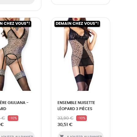
N CHEZ VOUS*!
DEMAIN CHEZ VOUS*!
ÈRE GIULIANA -
ENSEMBLE NUISETTE
ARD
LÉOPARD 3 PIÈCES
0 €
33,90 €
-10%
-10%
 €
30,51 €
