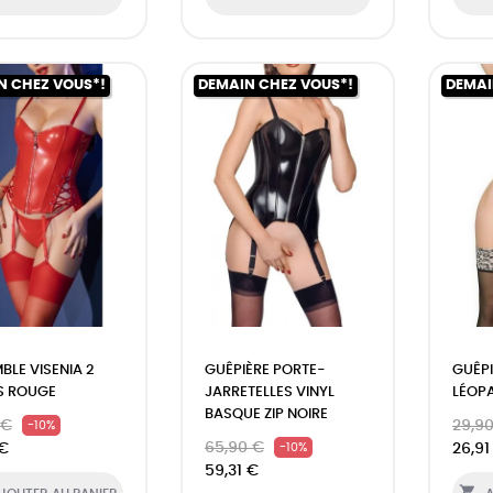
N CHEZ VOUS*!
DEMAIN CHEZ VOUS*!
DEMAI
BLE VISENIA 2
GUÊPIÈRE PORTE-
GUÊPI
S ROUGE
JARRETELLES VINYL
LÉOP
BASQUE ZIP NOIRE
 €
29,9
-10%
65,90 €
 €
26,91
-10%
59,31 €
