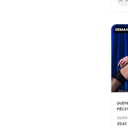
A
DEMAI
GUÊPI
PIÈCE
32,90
29,61