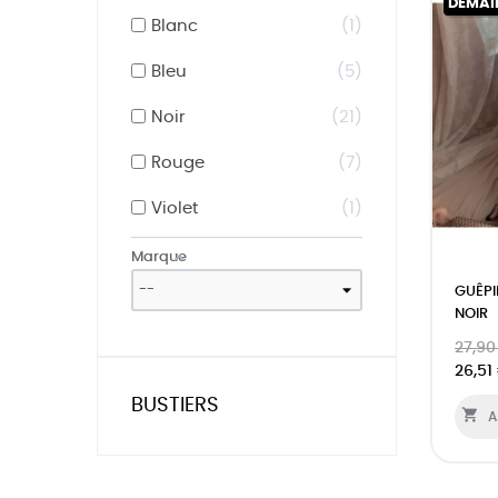
DEMAI
Blanc
1
Bleu
5
Noir
21
Rouge
7
Violet
1
Marque
GUÊPI
NOIR
27,90
26,51
BUSTIERS

A