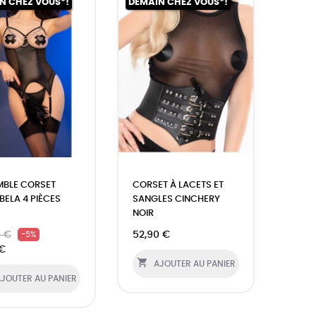
N CHEZ VOUS*!
DEMAIN CHEZ VOUS*!
MBLE CORSET
CORSET À LACETS ET
ELA 4 PIÈCES
SANGLES CINCHERY
NOIR
0 €
52,90 €
-5%
 €

AJOUTER AU PANIER
JOUTER AU PANIER