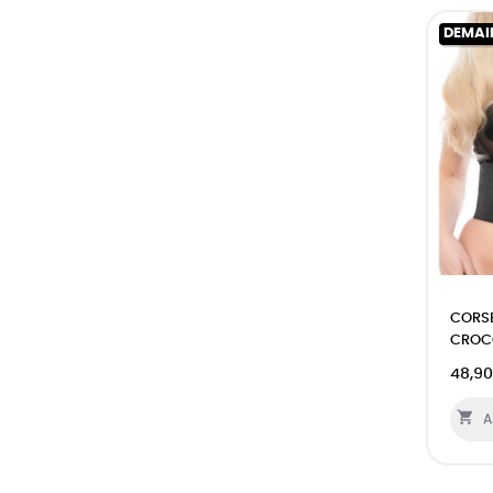
DEMAI
CORSE
CROCO
48,90

A