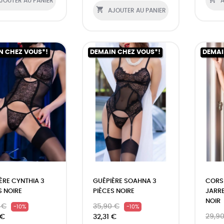
JOUTER AU PANIER
A

AJOUTER AU PANIER
N CHEZ VOUS*!
DEMAIN CHEZ VOUS*!
DEMAI
ÈRE CYNTHIA 3
GUÊPIÈRE SOAHNA 3
CORS
S NOIRE
PIÈCES NOIRE
JARRE
NOIR
 €
35,90 €
-10%
-10%
29,9
 €
32,31 €