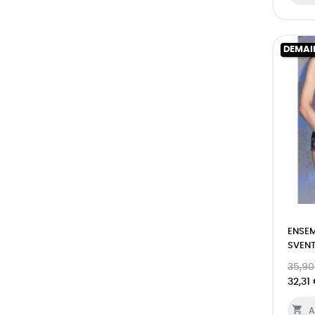
DEMAI
ENSEM
SVENT
35,90
32,31

A