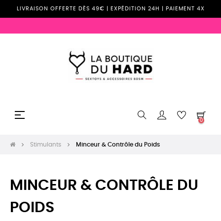
LIVRAISON OFFERTE DÈS 49€ | EXPÉDITION 24H | PAIEMENT 4X
Basculer
☰
0
la
navigation
Stimulants
Minceur & Contrôle du Poids
MINCEUR & CONTRÔLE DU
POIDS