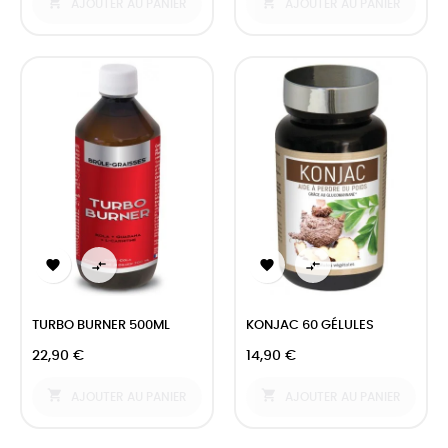


AJOUTER AU PANIER
AJOUTER AU PANIER




TURBO BURNER 500ML
KONJAC 60 GÉLULES
22,90 €
14,90 €


AJOUTER AU PANIER
AJOUTER AU PANIER