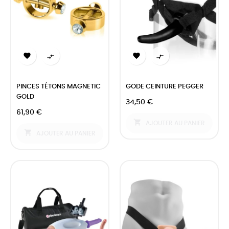




PINCES TÉTONS MAGNETIC
GODE CEINTURE PEGGER
GOLD
34,50 €
61,90 €

AJOUTER AU PANIER

AJOUTER AU PANIER