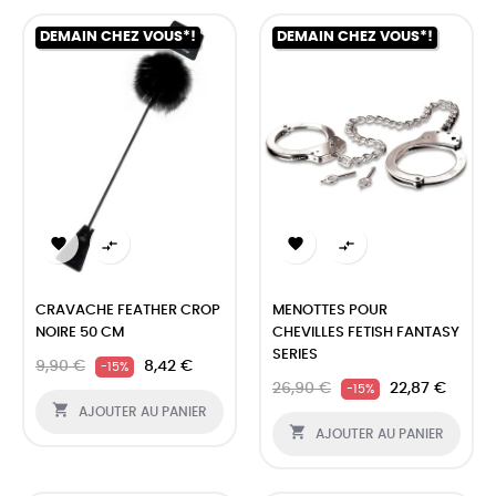
DEMAIN CHEZ VOUS*!
DEMAIN CHEZ VOUS*!




CRAVACHE FEATHER CROP
MENOTTES POUR
NOIRE 50 CM
CHEVILLES FETISH FANTASY
SERIES
9,90 €
8,42 €
-15%
26,90 €
22,87 €
-15%

AJOUTER AU PANIER

AJOUTER AU PANIER