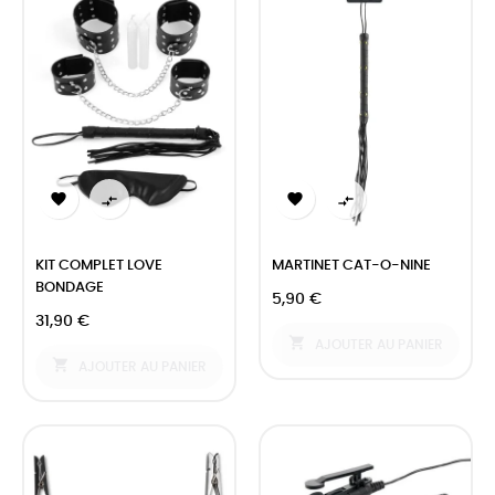




KIT COMPLET LOVE
MARTINET CAT-O-NINE
BONDAGE
5,90 €
31,90 €

AJOUTER AU PANIER

AJOUTER AU PANIER