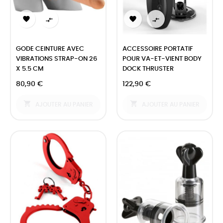




GODE CEINTURE AVEC
ACCESSOIRE PORTATIF
VIBRATIONS STRAP-ON 26
POUR VA-ET-VIENT BODY
X 5.5 CM
DOCK THRUSTER
80,90 €
122,90 €


AJOUTER AU PANIER
AJOUTER AU PANIER