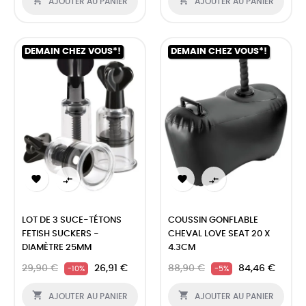
AJOUTER AU PANIER
AJOUTER AU PANIER
DEMAIN CHEZ VOUS*!
DEMAIN CHEZ VOUS*!




LOT DE 3 SUCE-TÉTONS
COUSSIN GONFLABLE
FETISH SUCKERS -
CHEVAL LOVE SEAT 20 X
DIAMÈTRE 25MM
4.3CM
29,90 €
26,91 €
88,90 €
84,46 €
-10%
-5%


AJOUTER AU PANIER
AJOUTER AU PANIER