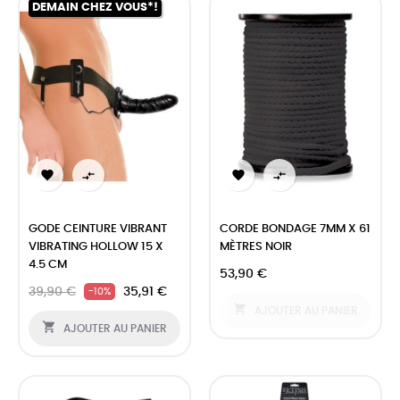
DEMAIN CHEZ VOUS*!




GODE CEINTURE VIBRANT
CORDE BONDAGE 7MM X 61
VIBRATING HOLLOW 15 X
MÈTRES NOIR
4.5 CM
53,90 €
39,90 €
35,91 €
-10%

AJOUTER AU PANIER

AJOUTER AU PANIER