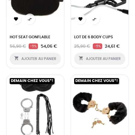




HOT SEAT GONFLABLE
LOT DE 6 BODY CUPS
56,90 €
54,06 €
25,90 €
24,61 €
-5%
-5%


AJOUTER AU PANIER
AJOUTER AU PANIER
DEMAIN CHEZ VOUS*!
DEMAIN CHEZ VOUS*!