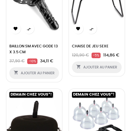




BAILLON SM AVEC GODE 13
CHAISE DE JEU SEXE
X 3.5 CM
120,90 €
114,86 €
-5%
37,90 €
34,11 €
-10%

AJOUTER AU PANIER

AJOUTER AU PANIER
DEMAIN CHEZ VOUS*!
DEMAIN CHEZ VOUS*!