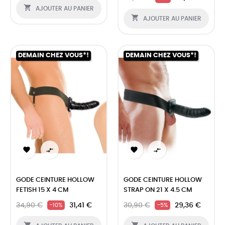

AJOUTER AU PANIER

AJOUTER AU PANIER
DEMAIN CHEZ VOUS*!
DEMAIN CHEZ VOUS*!




GODE CEINTURE HOLLOW
GODE CEINTURE HOLLOW
FETISH 15 X 4 CM
STRAP ON 21 X 4.5 CM
34,90 €
31,41 €
30,90 €
29,36 €
-10%
-5%

