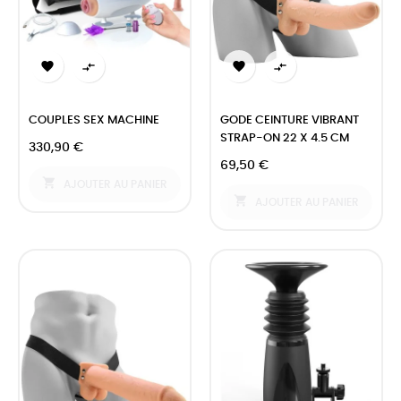




COUPLES SEX MACHINE
GODE CEINTURE VIBRANT
STRAP-ON 22 X 4.5 CM
330,90 €
69,50 €

AJOUTER AU PANIER

AJOUTER AU PANIER