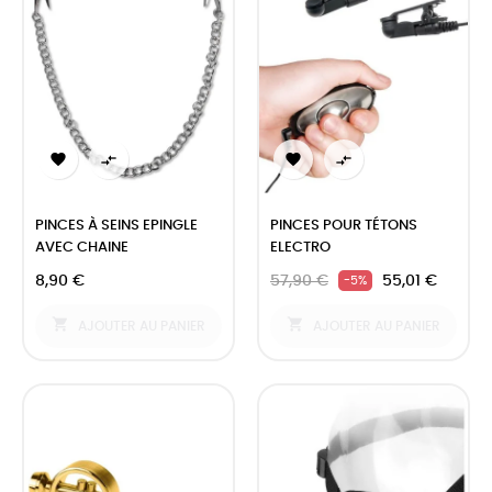




PINCES À SEINS EPINGLE
PINCES POUR TÉTONS
AVEC CHAINE
ELECTRO
8,90 €
57,90 €
55,01 €
-5%


AJOUTER AU PANIER
AJOUTER AU PANIER