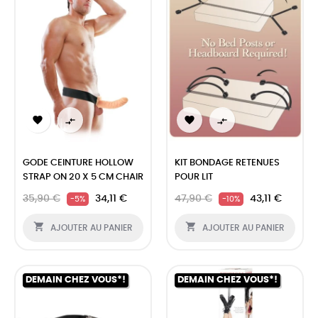




GODE CEINTURE HOLLOW
KIT BONDAGE RETENUES
STRAP ON 20 X 5 CM CHAIR
POUR LIT
35,90 €
34,11 €
47,90 €
43,11 €
-5%
-10%


AJOUTER AU PANIER
AJOUTER AU PANIER
DEMAIN CHEZ VOUS*!
DEMAIN CHEZ VOUS*!