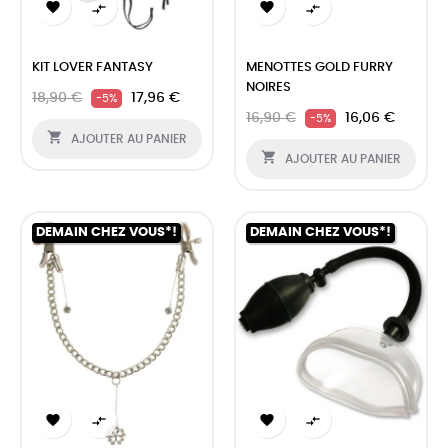




KIT LOVER FANTASY
MENOTTES GOLD FURRY
NOIRES
18,90 €
17,96 €
-5%
16,90 €
16,06 €
-5%

AJOUTER AU PANIER

AJOUTER AU PANIER
DEMAIN CHEZ VOUS*!
DEMAIN CHEZ VOUS*!



