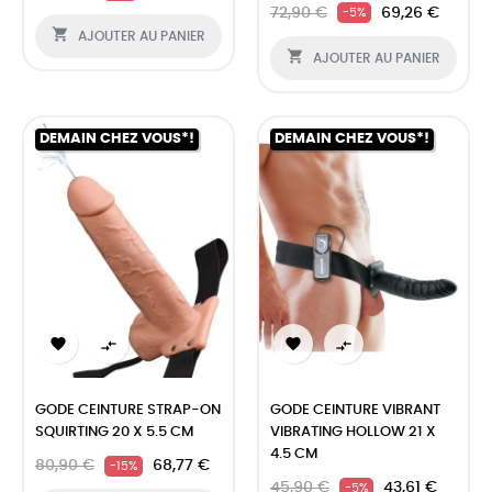
72,90 €
69,26 €
-5%

AJOUTER AU PANIER

AJOUTER AU PANIER
DEMAIN CHEZ VOUS*!
DEMAIN CHEZ VOUS*!




GODE CEINTURE STRAP-ON
GODE CEINTURE VIBRANT
SQUIRTING 20 X 5.5 CM
VIBRATING HOLLOW 21 X
4.5 CM
80,90 €
68,77 €
-15%
45,90 €
43,61 €
-5%