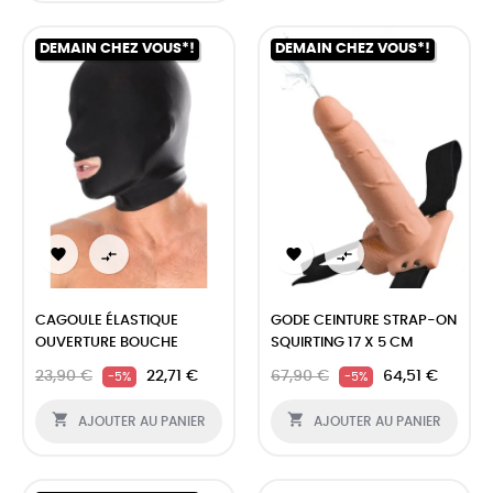
DEMAIN CHEZ VOUS*!
DEMAIN CHEZ VOUS*!




CAGOULE ÉLASTIQUE
GODE CEINTURE STRAP-ON
OUVERTURE BOUCHE
SQUIRTING 17 X 5 CM
23,90 €
22,71 €
67,90 €
64,51 €
-5%
-5%


AJOUTER AU PANIER
AJOUTER AU PANIER