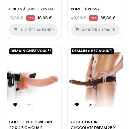
PINCES À SEINS CRYSTAL
POMPE À PUSSY
16,90 €
16,06 €
40,90 €
38,86 €
-5%
-5%


AJOUTER AU PANIER
AJOUTER AU PANIER
DEMAIN CHEZ VOUS*!
DEMAIN CHEZ VOUS*!




GODE CEINTURE VIBRANT
GODE CEINTURE
22 X 4.5 CM CHAIR
CHOCOLATE DREAM 25 X