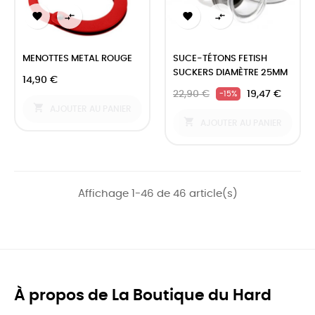




MENOTTES METAL ROUGE
SUCE-TÉTONS FETISH
SUCKERS DIAMÈTRE 25MM
14,90 €
22,90 €
19,47 €
-15%

AJOUTER AU PANIER

AJOUTER AU PANIER
Affichage 1-46 de 46 article(s)
À propos de La Boutique du Hard