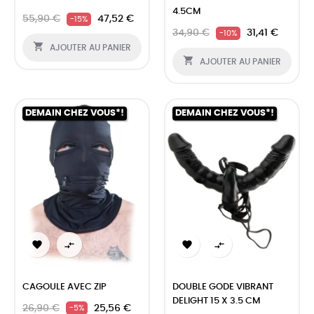
4.5CM
55,90 €
47,52 €
-15%
34,90 €
31,41 €
-10%

AJOUTER AU PANIER

AJOUTER AU PANIER
DEMAIN CHEZ VOUS*!
DEMAIN CHEZ VOUS*!




CAGOULE AVEC ZIP
DOUBLE GODE VIBRANT
DELIGHT 15 X 3.5 CM
26,90 €
25,56 €
-5%