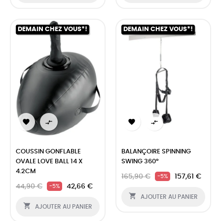
DEMAIN CHEZ VOUS*!
DEMAIN CHEZ VOUS*!




COUSSIN GONFLABLE
BALANÇOIRE SPINNING
OVALE LOVE BALL 14 X
SWING 360°
4.2CM
165,90 €
157,61 €
-5%
44,90 €
42,66 €
-5%

AJOUTER AU PANIER

AJOUTER AU PANIER