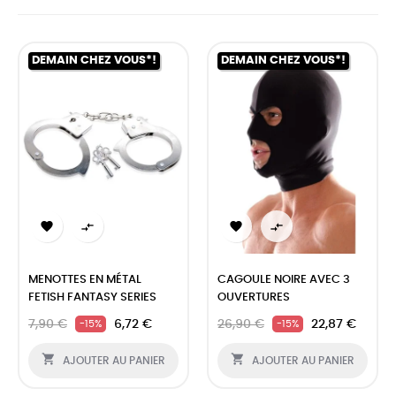
DEMAIN CHEZ VOUS*!
DEMAIN CHEZ VOUS*!




MENOTTES EN MÉTAL
CAGOULE NOIRE AVEC 3
FETISH FANTASY SERIES
OUVERTURES
7,90 €
6,72 €
26,90 €
22,87 €
-15%
-15%


AJOUTER AU PANIER
AJOUTER AU PANIER