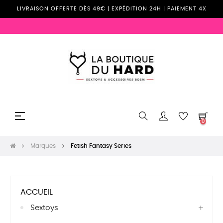
LIVRAISON OFFERTE DÈS 49€ | EXPÉDITION 24H | PAIEMENT 4X
Basculer
☰
0
la
navigation
Marques
Fetish Fantasy Series
ACCUEIL
Sextoys