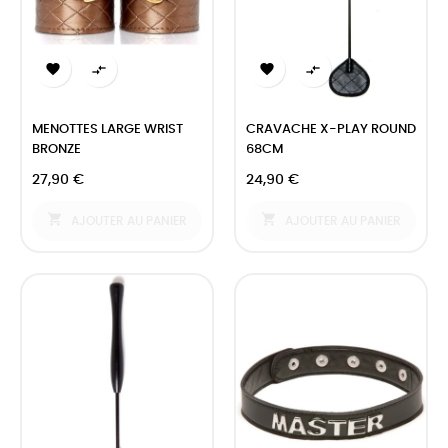




MENOTTES LARGE WRIST
CRAVACHE X-PLAY ROUND
BRONZE
68CM
27,90 €
24,90 €


AJOUTER AU PANIER
AJOUTER AU PANIER