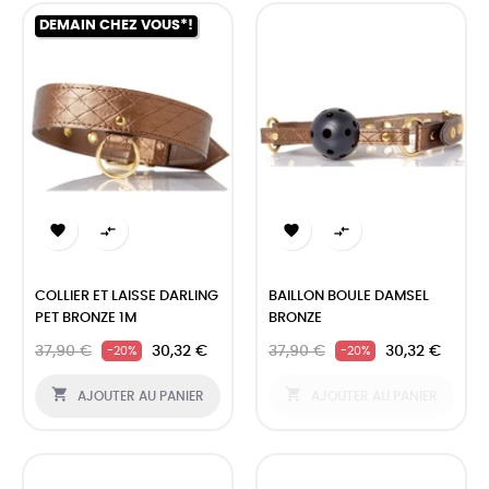
DEMAIN CHEZ VOUS*!




COLLIER ET LAISSE DARLING
BAILLON BOULE DAMSEL
PET BRONZE 1M
BRONZE
37,90 €
30,32 €
37,90 €
30,32 €
-20%
-20%


AJOUTER AU PANIER
AJOUTER AU PANIER