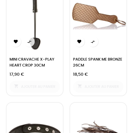




MINI CRAVACHE X-PLAY
PADDLE SPANK ME BRONZE
HEART CROP 30CM
26CM
17,90 €
18,50 €


AJOUTER AU PANIER
AJOUTER AU PANIER