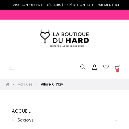
LIVRAISON OFFERTE DÈS 49€ | EXPÉDITION 24H | PAIEMENT 4X
Basculer
☰
0
la
navigation
Marques
Allure X-Play
ACCUEIL
Sextoys