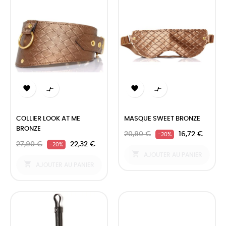




COLLIER LOOK AT ME
MASQUE SWEET BRONZE
BRONZE
20,90 €
16,72 €
-20%
27,90 €
22,32 €
-20%

AJOUTER AU PANIER

AJOUTER AU PANIER