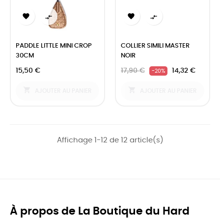




PADDLE LITTLE MINI CROP
COLLIER SIMILI MASTER
30CM
NOIR
15,50 €
17,90 €
14,32 €
-20%


AJOUTER AU PANIER
AJOUTER AU PANIER
Affichage 1-12 de 12 article(s)
À propos de La Boutique du Hard