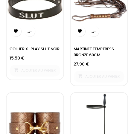




COLLIER X-PLAY SLUT NOIR
MARTINET TEMPTRESS
BRONZE 60CM
15,50 €
27,90 €

AJOUTER AU PANIER

AJOUTER AU PANIER