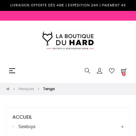
LIVRAISON OFFERTE DÈS 49€ | EXPÉDITION 24H | PAIEMENT 4X
Basculer
☰
0
la
navigation
Marques
Tenga
ACCUEIL
Sextoys