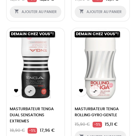


AJOUTER AU PANIER
AJOUTER AU PANIER
DEMAIN CHEZ VOUS*!
DEMAIN CHEZ VOUS*!




MASTURBATEUR TENGA
MASTURBATEUR TENGA
DUAL SENSATIONS
ROLLING GYRO GENTLE
EXTREMES
15,90 €
15,11 €
-5%
18,90 €
17,96 €
-5%