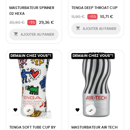
MASTURBATEUR SPINNER
TENGA DEEP THROAT CUP
02 HEXA
11,90 €
10,71 €
-10%
30,90 €
29,36 €
-5%

AJOUTER AU PANIER

AJOUTER AU PANIER
DEMAIN CHEZ VOUS*!
DEMAIN CHEZ VOUS*!




TENGA SOFT TUBE CUP BY
MASTURBATEUR AIR TECH