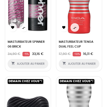




MASTURBATEUR SPINNER
MASTURBATEUR TENGA
06 BRICK
DUAL FEEL CUP
34,90 €
33,16 €
17,90 €
16,11 €
-5%
-10%


AJOUTER AU PANIER
AJOUTER AU PANIER
DEMAIN CHEZ VOUS*!
DEMAIN CHEZ VOUS*!