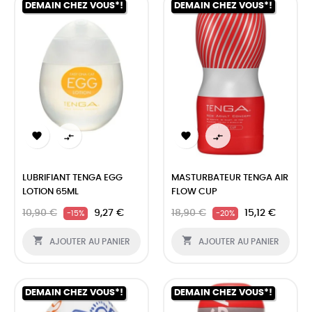
DEMAIN CHEZ VOUS*!
DEMAIN CHEZ VOUS*!




LUBRIFIANT TENGA EGG
MASTURBATEUR TENGA AIR
LOTION 65ML
FLOW CUP
10,90 €
9,27 €
18,90 €
15,12 €
-15%
-20%


AJOUTER AU PANIER
AJOUTER AU PANIER
DEMAIN CHEZ VOUS*!
DEMAIN CHEZ VOUS*!