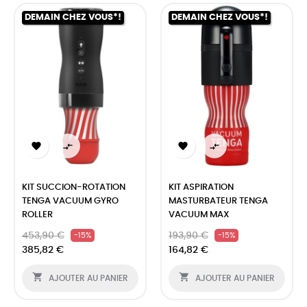
DEMAIN CHEZ VOUS*!
DEMAIN CHEZ VOUS*!




KIT SUCCION-ROTATION
KIT ASPIRATION
TENGA VACUUM GYRO
MASTURBATEUR TENGA
ROLLER
VACUUM MAX
453,90 €
193,90 €
-15%
-15%
385,82 €
164,82 €


AJOUTER AU PANIER
AJOUTER AU PANIER