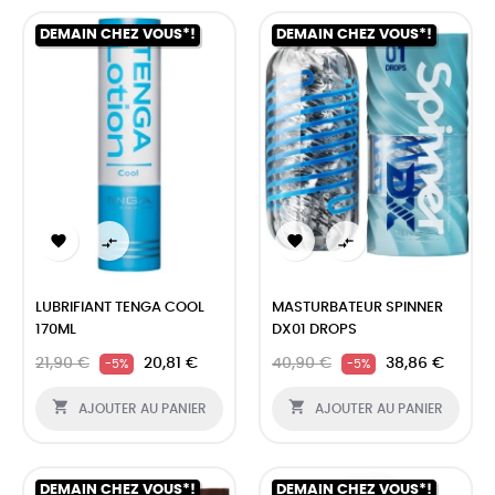
DEMAIN CHEZ VOUS*!
DEMAIN CHEZ VOUS*!




LUBRIFIANT TENGA COOL
MASTURBATEUR SPINNER
170ML
DX01 DROPS
21,90 €
20,81 €
40,90 €
38,86 €
-5%
-5%


AJOUTER AU PANIER
AJOUTER AU PANIER
DEMAIN CHEZ VOUS*!
DEMAIN CHEZ VOUS*!