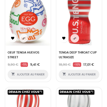




OEUF TENGA HUEVOS
TENGA DEEP THROAT CUP
STREET
ULTRASIZE
9,90 €
9,41 €
18,90 €
17,01 €
-5%
-10%


AJOUTER AU PANIER
AJOUTER AU PANIER
DEMAIN CHEZ VOUS*!
DEMAIN CHEZ VOUS*!