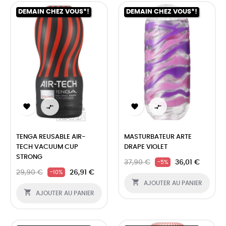
DEMAIN CHEZ VOUS*!
DEMAIN CHEZ VOUS*!




TENGA REUSABLE AIR-
MASTURBATEUR ARTE
TECH VACUUM CUP
DRAPE VIOLET
STRONG
37,90 €
36,01 €
-5%
29,90 €
26,91 €
-10%

AJOUTER AU PANIER

AJOUTER AU PANIER