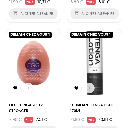
11,90 €
10,71 €
8,90 €
8,01 €
-10%
-10%


AJOUTER AU PANIER
AJOUTER AU PANIER
DEMAIN CHEZ VOUS*!
DEMAIN CHEZ VOUS*!




OEUF TENGA MISTY
LUBRIFIANT TENGA LIGHT
STRONGER
170ML
7,90 €
7,51 €
21,90 €
20,81 €
-5%
-5%