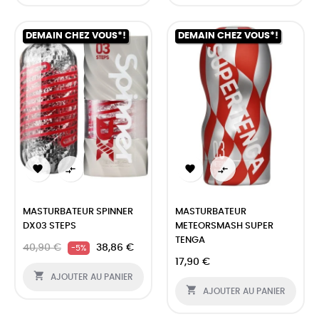
DEMAIN CHEZ VOUS*!
DEMAIN CHEZ VOUS*!




MASTURBATEUR SPINNER
MASTURBATEUR
DX03 STEPS
METEORSMASH SUPER
TENGA
40,90 €
38,86 €
-5%
17,90 €

AJOUTER AU PANIER

AJOUTER AU PANIER