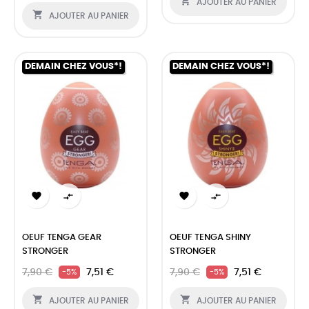

AJOUTER AU PANIER

AJOUTER AU PANIER
DEMAIN CHEZ VOUS*!
DEMAIN CHEZ VOUS*!




OEUF TENGA GEAR
OEUF TENGA SHINY
STRONGER
STRONGER
7,90 €
7,51 €
7,90 €
7,51 €
-5%
-5%


AJOUTER AU PANIER
AJOUTER AU PANIER