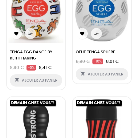




TENGA EGG DANCE BY
OEUF TENGA SPHERE
KEITH HARING
8,90 €
8,01 €
-10%
9,90 €
9,41 €
-5%

AJOUTER AU PANIER

AJOUTER AU PANIER
DEMAIN CHEZ VOUS*!
DEMAIN CHEZ VOUS*!