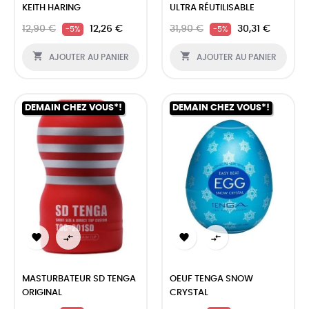
KEITH HARING
ULTRA RÉUTILISABLE
12,90 €
12,26 €
31,90 €
30,31 €
-5%
-5%


AJOUTER AU PANIER
AJOUTER AU PANIER
DEMAIN CHEZ VOUS*!
DEMAIN CHEZ VOUS*!




MASTURBATEUR SD TENGA
OEUF TENGA SNOW
ORIGINAL
CRYSTAL