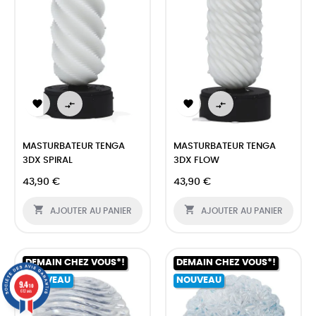




MASTURBATEUR TENGA
MASTURBATEUR TENGA
3DX SPIRAL
3DX FLOW
43,90 €
43,90 €


AJOUTER AU PANIER
AJOUTER AU PANIER
DEMAIN CHEZ VOUS*!
DEMAIN CHEZ VOUS*!
NOUVEAU
NOUVEAU
0
9.4
/10
612 avis