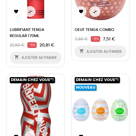




LUBRIFIANT TENGA
OEUF TENGA COMBO
REGULAR 170ML
7,90 €
7,51 €
-5%
21,90 €
20,81 €
-5%

AJOUTER AU PANIER

AJOUTER AU PANIER
DEMAIN CHEZ VOUS*!
DEMAIN CHEZ VOUS*!
NOUVEAU