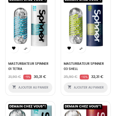




MASTURBATEUR SPINNER
MASTURBATEUR SPINNER
01 TETRA
03 SHELL
31,90 €
30,31 €
35,90 €
32,31 €
-5%
-10%


AJOUTER AU PANIER
AJOUTER AU PANIER
DEMAIN CHEZ VOUS*!
DEMAIN CHEZ VOUS*!