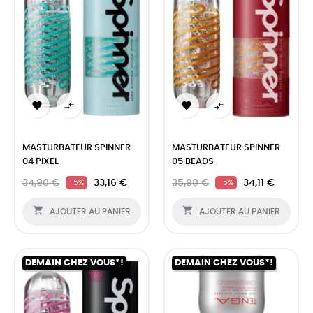




MASTURBATEUR SPINNER
MASTURBATEUR SPINNER
04 PIXEL
05 BEADS
34,90 €
33,16 €
35,90 €
34,11 €
-5%
-5%


AJOUTER AU PANIER
AJOUTER AU PANIER
DEMAIN CHEZ VOUS*!
DEMAIN CHEZ VOUS*!