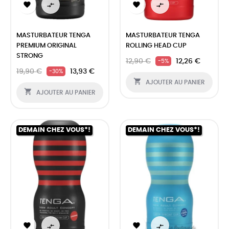




MASTURBATEUR TENGA
MASTURBATEUR TENGA
PREMIUM ORIGINAL
ROLLING HEAD CUP
STRONG
12,90 €
12,26 €
-5%
19,90 €
13,93 €
-30%

AJOUTER AU PANIER

AJOUTER AU PANIER
DEMAIN CHEZ VOUS*!
DEMAIN CHEZ VOUS*!



