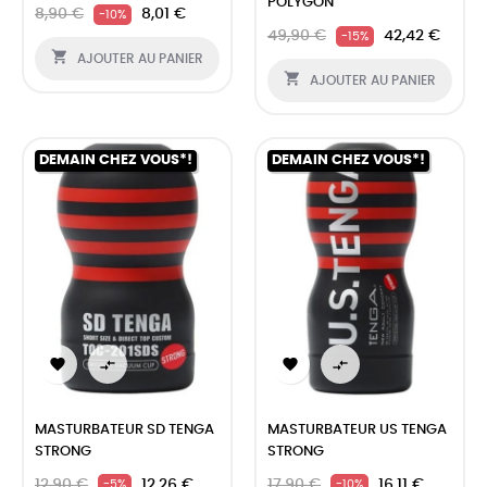
POLYGON
8,90 €
8,01 €
-10%
49,90 €
42,42 €
-15%

AJOUTER AU PANIER

AJOUTER AU PANIER
DEMAIN CHEZ VOUS*!
DEMAIN CHEZ VOUS*!




MASTURBATEUR SD TENGA
MASTURBATEUR US TENGA
STRONG
STRONG
12,90 €
12,26 €
17,90 €
16,11 €
-5%
-10%