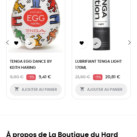




‹
›
TENGA EGG DANCE BY
LUBRIFIANT TENGA LIGHT
KEITH HARING
170ML
9,90 €
9,41 €
21,90 €
20,81 €
-5%
-5%


AJOUTER AU PANIER
AJOUTER AU PANIER
À propos de La Boutique du Hard