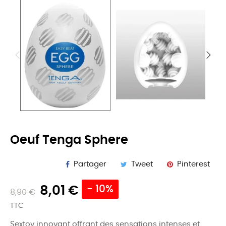
Oeuf Tenga Sphere
Partager
Tweet
Pinterest
8,01 €
- 10%
8,90 €
TTC
Sextoy innovant offrant des sensations intenses et