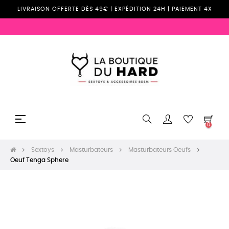
LIVRAISON OFFERTE DÈS 49€ | EXPÉDITION 24H | PAIEMENT 4X
Basculer
☰
0
la
navigation
Sextoys
Masturbateurs
Masturbateurs Oeufs
Oeuf Tenga Sphere