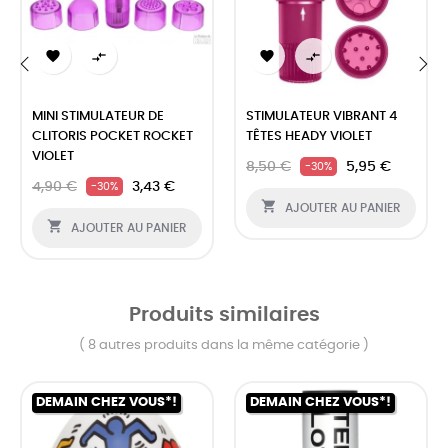




‹
›
MINI STIMULATEUR DE
STIMULATEUR VIBRANT 4
CLITORIS POCKET ROCKET
TÊTES HEADY VIOLET
VIOLET
8,50 €
5,95 €
-30%
4,90 €
3,43 €
-30%

AJOUTER AU PANIER

AJOUTER AU PANIER
Produits similaires
( 8 autres produits dans la même catégorie )
DEMAIN CHEZ VOUS*!
DEMAIN CHEZ VOUS*!