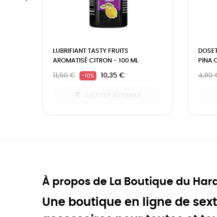
‹
LUBRIFIANT TASTY FRUITS
DOSET
AROMATISÉ CITRON - 100 ML
PINA 
11,50 €
10,35 €
4,90 
-10%

AJOUTER AU PANIER
À propos de La Boutique du Har
Une boutique en ligne de sext