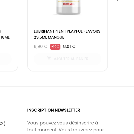
›
1
LUBRIFIANT 4 EN 1 PLAYFUL FLAVORS
LUBR
118ML
29.5ML MANGUE
165M
8,90 €
8,01 €
15,9
-10%

AJOUTER AU PANIER
INSCRIPTION NEWSLETTER
Vous pouvez vous désinscrire à
33)
tout moment. Vous trouverez pour