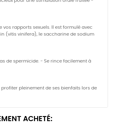
licieux pour une stimulation orale fruitée -
de vos rapports sexuels. Il est formulé avec
isin (vitis vinifera), le saccharine de sodium
as de spermicide. - Se rince facilement à
e profiter pleinement de ses bienfaits lors de
EMENT ACHETÉ: