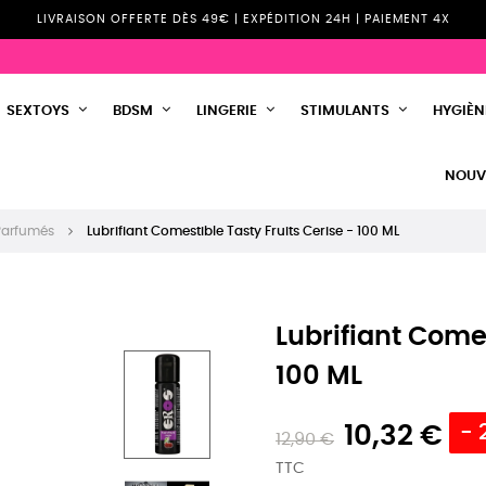
LIVRAISON OFFERTE DÈS 49€ | EXPÉDITION 24H | PAIEMENT 4X
SEXTOYS
BDSM
LINGERIE
STIMULANTS
HYGIÈNE
NOUV
 Parfumés
Lubrifiant Comestible Tasty Fruits Cerise - 100 ML
Lubrifiant Comes
100 ML
10,32 €
- 
12,90 €
TTC