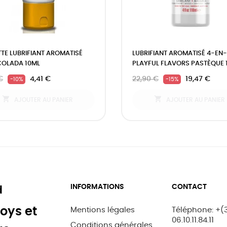
TE LUBRIFIANT AROMATISÉ
LUBRIFIANT AROMATISÉ 4-EN-
COLADA 10ML
PLAYFUL FLAVORS PASTÈQUE 
€
4,41 €
22,90 €
19,47 €
-10%
-15%


AJOUTER AU PANIER
AJOUTER AU PANIER
INFORMATIONS
CONTACT
d
oys et
Mentions légales
Téléphone: +(
06.10.11.84.11
Conditions générales