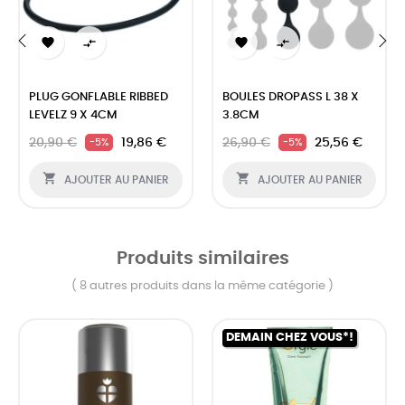




‹
›
PLUG GONFLABLE RIBBED
BOULES DROPASS L 38 X
LEVELZ 9 X 4CM
3.8CM
20,90 €
19,86 €
26,90 €
25,56 €
-5%
-5%


AJOUTER AU PANIER
AJOUTER AU PANIER
Produits similaires
( 8 autres produits dans la même catégorie )
DEMAIN CHEZ VOUS*!