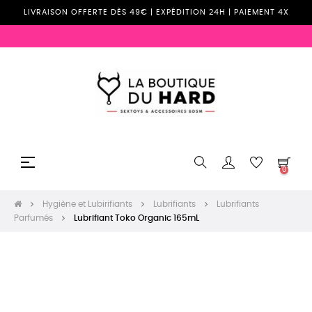
LIVRAISON OFFERTE DÈS 49€ | EXPÉDITION 24H | PAIEMENT 4X
Basculer
☰
0
la
navigation
Hygiène et Lubirifiants
Lubrifiants
Lubrifiants
Parfumés
Lubrifiant Toko Organic 165mL