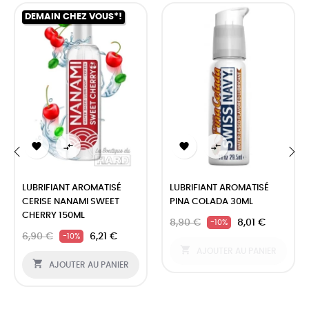
DEMAIN CHEZ VOUS*!




‹
›
LUBRIFIANT AROMATISÉ
LUBRIFIANT AROMATISÉ
CERISE NANAMI SWEET
PINA COLADA 30ML
CHERRY 150ML
8,90 €
8,01 €
-10%
6,90 €
6,21 €
-10%

AJOUTER AU PANIER

AJOUTER AU PANIER