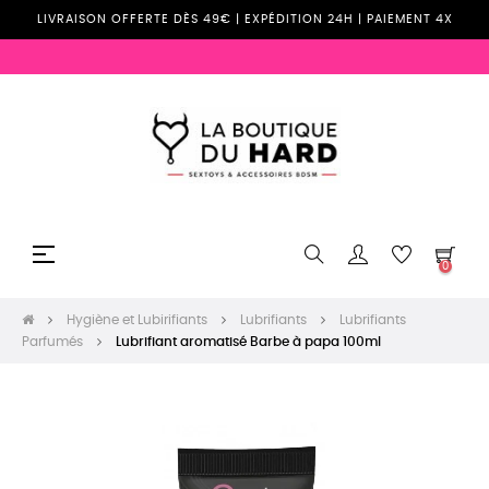
LIVRAISON OFFERTE DÈS 49€ | EXPÉDITION 24H | PAIEMENT 4X
Basculer
☰
0
la
navigation
Hygiène et Lubirifiants
Lubrifiants
Lubrifiants
Parfumés
Lubrifiant aromatisé Barbe à papa 100ml