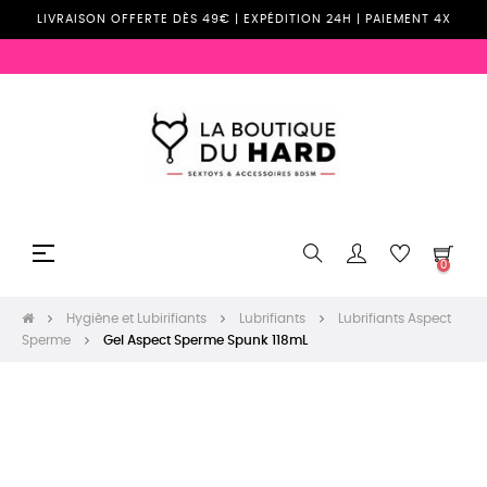
LIVRAISON OFFERTE DÈS 49€ | EXPÉDITION 24H | PAIEMENT 4X
Basculer
☰
0
la
navigation
Hygiène et Lubirifiants
Lubrifiants
Lubrifiants Aspect
Sperme
Gel Aspect Sperme Spunk 118mL