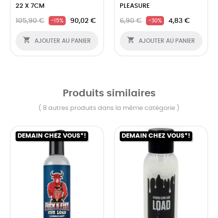
22 X 7CM
PLEASURE
105,90 €
90,02 €
6,90 €
4,83 €
-15%
-30%


AJOUTER AU PANIER
AJOUTER AU PANIER
Produits similaires
( 8 autres produits dans la même catégorie )
DEMAIN CHEZ VOUS*!
DEMAIN CHEZ VOUS*!