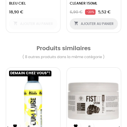
BLEU CIEL
CLEANER 150ML
18,90 €
6,90 €
5,52 €
-20%


AJOUTER AU PANIER
AJOUTER AU PANIER
Produits similaires
( 8 autres produits dans la même catégorie )
DEMAIN CHEZ VOUS*!



