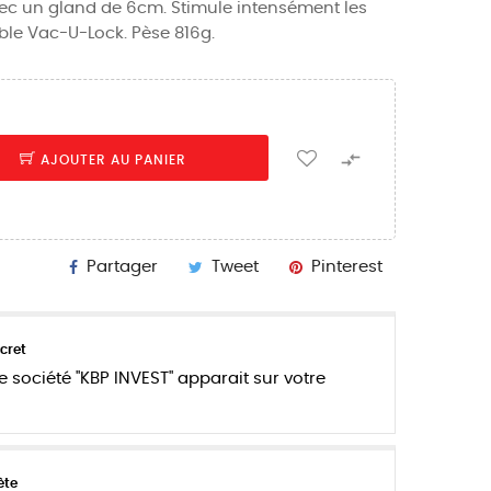
ec un gland de 6cm. Stimule intensément les
le Vac-U-Lock. Pèse 816g.

AJOUTER AU PANIER
Partager
Tweet
Pinterest
cret
e société "KBP INVEST" apparait sur votre
ète