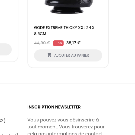
›
GODE EXTREME THICKY XXL 24 X
GODE
8.5CM
52,9
44,90 €
38,17 €
-15%

AJOUTER AU PANIER
INSCRIPTION NEWSLETTER
Vous pouvez vous désinscrire à
33)
tout moment. Vous trouverez pour
cela nos informations de contact