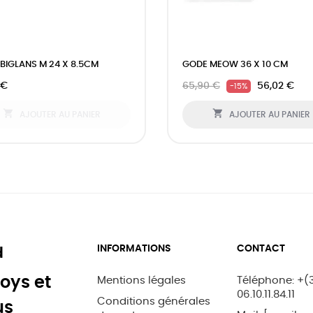
BIGLANS M 24 X 8.5CM
GODE MEOW 36 X 10 CM
 €
65,90 €
56,02 €
-15%


AJOUTER AU PANIER
AJOUTER AU PANIER
INFORMATIONS
CONTACT
d
oys et
Mentions légales
Téléphone: +(
06.10.11.84.11
Conditions générales
us