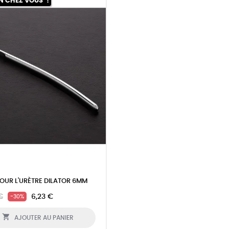
N CHEZ VOUS*!
POUR L'URÈTRE DILATOR 6MM
€
6,23 €
-30%

AJOUTER AU PANIER