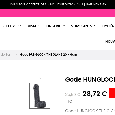
LIVRAISON OFFERTE DÈS 49€ | EXPÉDITION 24H | PAIEMENT 4X
SEXTOYS
BDSM
LINGERIE
STIMULANTS
HYGIÈNE
NOUV
+ de 8cm
Gode HUNGLOCK THE GLANS 20 x 6cm
Gode HUNGLOCK
28,72 €
-
35,90 €
TTC
Gode HUNGLOCK THE GLAN