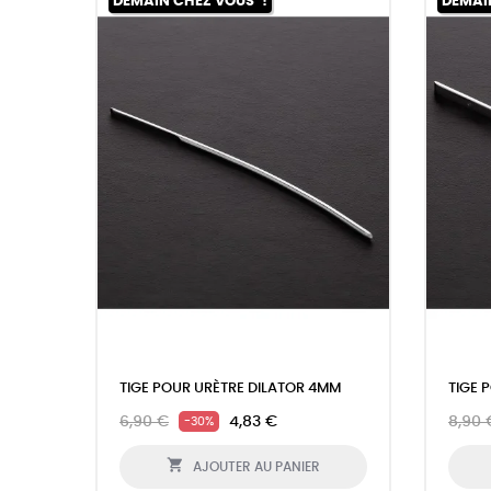
DEMAIN CHEZ VOUS*!
DEMAI
TIGE POUR URÈTRE DILATOR 4MM
TIGE 
6,90 €
4,83 €
8,90 
-30%

AJOUTER AU PANIER