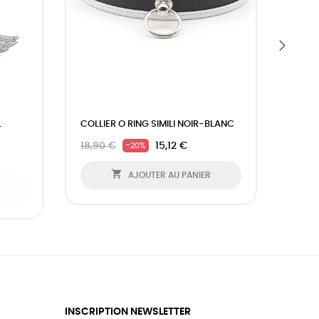
›
L
COLLIER O RING SIMILI NOIR-BLANC
COLLI
18,90 €
15,12 €
17,90
-20%

AJOUTER AU PANIER
INSCRIPTION NEWSLETTER