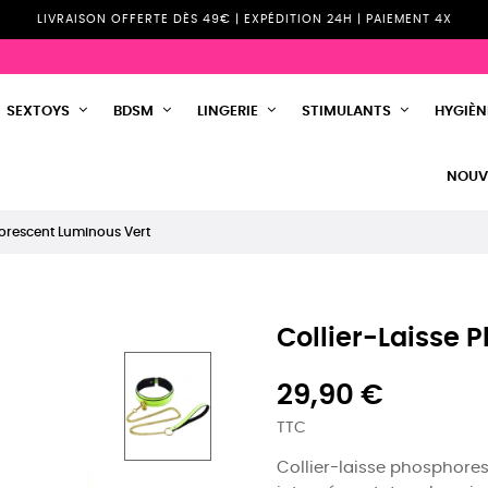
LIVRAISON OFFERTE DÈS 49€ | EXPÉDITION 24H | PAIEMENT 4X
SEXTOYS
BDSM
LINGERIE
STIMULANTS
HYGIÈNE
NOUV
horescent Luminous Vert
Collier-Laisse 
29,90 €
TTC
Collier-laisse phosphores