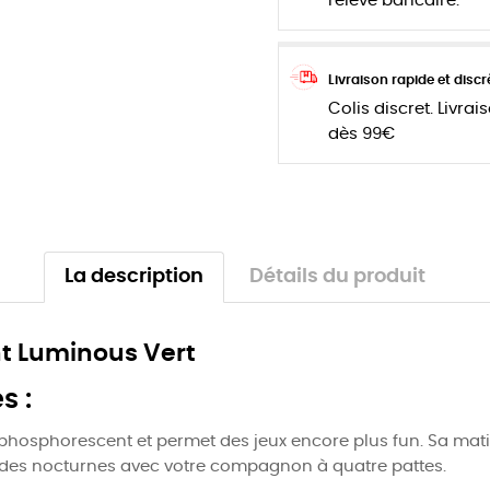
relevé bancaire.
Livraison rapide et discr
Colis discret. Livrai
dès 99€
La description
Détails du produit
nt Luminous Vert
s :
phosphorescent et permet des jeux encore plus fun. Sa matièr
alades nocturnes avec votre compagnon à quatre pattes.