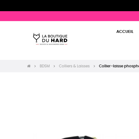
ACCUEIL
BDSM
Colliers & Laisses
Collier-laisse phosp