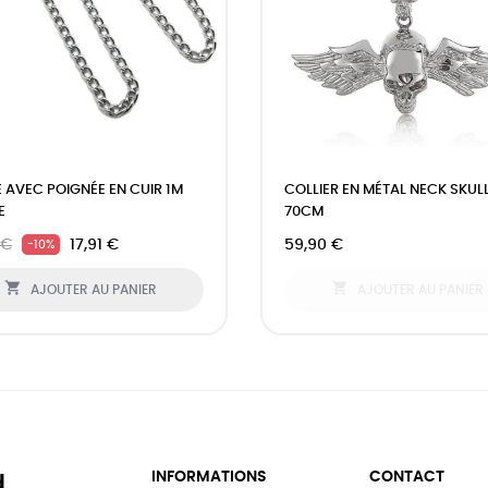
E AVEC POIGNÉE EN CUIR 1M
COLLIER EN MÉTAL NECK SKUL
E
70CM
 €
17,91 €
59,90 €
-10%


AJOUTER AU PANIER
AJOUTER AU PANIER
INFORMATIONS
CONTACT
d