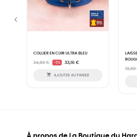
‹
COLLIER EN CUIR ULTRA BLEU
LAISS
ROUG
34,90 €
33,16 €
-5%
19,90

AJOUTER AU PANIER
À propos de La Boutique du Har