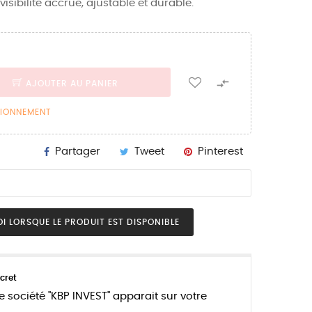
isibilité accrue, ajustable et durable.

AJOUTER AU PANIER
SIONNEMENT
Partager
Tweet
Pinterest
I LORSQUE LE PRODUIT EST DISPONIBLE
cret
e société "KBP INVEST" apparait sur votre