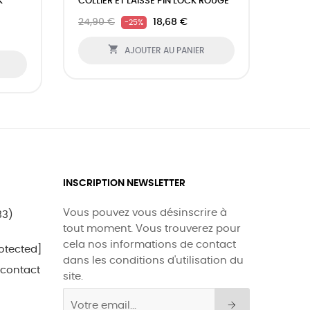
K
COLLIER ET LAISSE PIN LOCK ROUGE
COLLI
24,90 €
18,68 €
20,9
-25%

AJOUTER AU PANIER
INSCRIPTION NEWSLETTER
Vous pouvez vous désinscrire à
33)
tout moment. Vous trouverez pour
cela nos informations de contact
otected]
dans les conditions d'utilisation du
 contact
site.