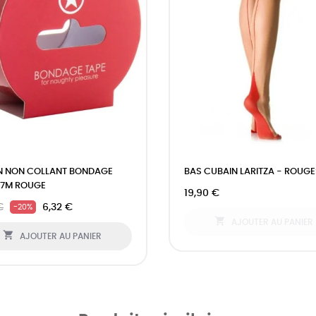
N NON COLLANT BONDAGE
BAS CUBAIN LARITZA - ROUGE
17M ROUGE
19,90 €
€
6,32 €
-20%

AJOUTER AU PANIER

AJOUTER AU PANIER