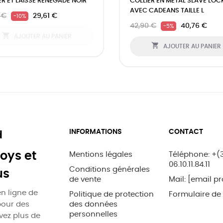
ER ET LAISSE RENEGADE NOIR
COLLIER EN METAL SLAVE LOC
AVEC CADEANS TAILLE L
 €
29,61 €
-10%
42,90 €
40,76 €
-5%

AJOUTER AU PANIER

AJOUTER AU PANIER
INFORMATIONS
CONTACT
d
oys et
Mentions légales
Téléphone: +(
06.10.11.84.11
Conditions générales
us
de vente
Mail:
[email pr
n ligne de
Politique de protection
Formulaire de
pour des
des données
personnelles
uvez plus de