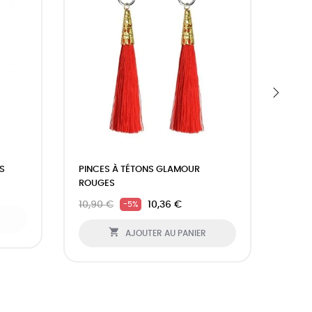
›
S
PINCES À TÉTONS GLAMOUR
HARN
ROUGES
BUTT
10,90 €
10,36 €
19,9
-5%

AJOUTER AU PANIER