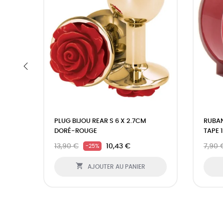
‹
PLUG BIJOU REAR S 6 X 2.7CM
RUBA
DORÉ-ROUGE
TAPE 
13,90 €
10,43 €
7,90 
-25%

AJOUTER AU PANIER