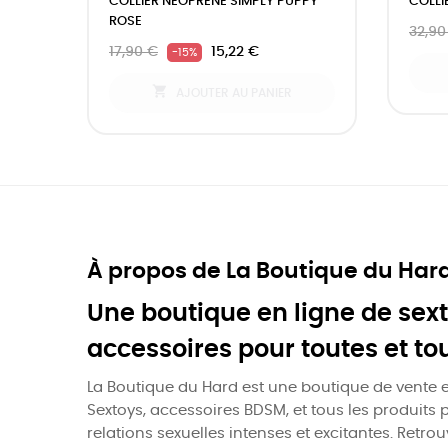
COLLIER NÉOPRÈNE SIMPLY PUPPY
COLLI
ROSE
32,90
17,90 €
15,22 €
-15%

AJOUTER AU PANIER
À propos de La Boutique du Har
Une boutique en ligne de sext
accessoires pour toutes et to
La Boutique du Hard est une boutique de vente e
Sextoys, accessoires BDSM, et tous les produits 
relations sexuelles intenses et excitantes. Retro