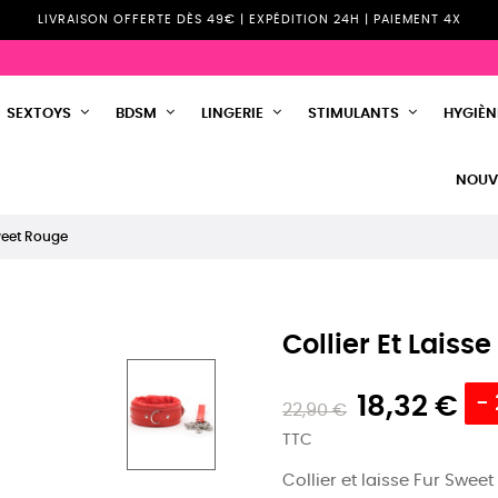
LIVRAISON OFFERTE DÈS 49€ | EXPÉDITION 24H | PAIEMENT 4X
SEXTOYS
BDSM
LINGERIE
STIMULANTS
HYGIÈNE
NOUV
Sweet Rouge
Collier Et Laiss
18,32 €
-
22,90 €
TTC
Collier et laisse Fur Swee