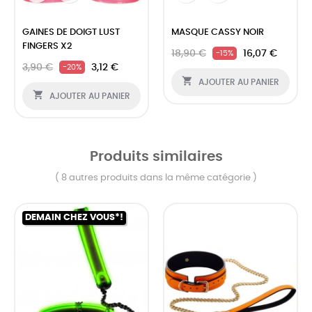
‹
›
GAINES DE DOIGT LUST
MASQUE CASSY NOIR
FINGERS X2
18,90 €
16,07 €
-15%
3,90 €
3,12 €
-20%

AJOUTER AU PANIER

AJOUTER AU PANIER
Produits similaires
( 8 autres produits dans la même catégorie )
DEMAIN CHEZ VOUS*!