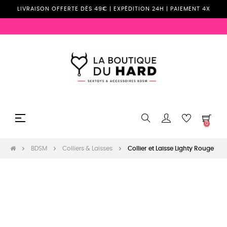
LIVRAISON OFFERTE DÈS 49€ | EXPÉDITION 24H | PAIEMENT 4X
Basculer
☰
0
la
navigation
BDSM
Colliers & Laisses
Collier et Laisse Lighty Rouge