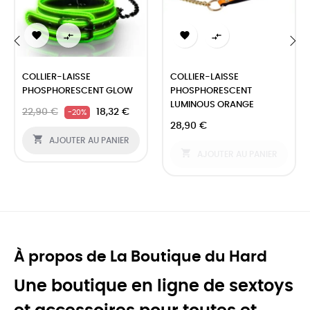




‹
›
COLLIER-LAISSE
COLLIER-LAISSE
PHOSPHORESCENT GLOW
PHOSPHORESCENT
LUMINOUS ORANGE
22,90 €
18,32 €
-20%
28,90 €

AJOUTER AU PANIER

AJOUTER AU PANIER
À propos de La Boutique du Hard
Une boutique en ligne de sextoys