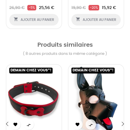
26,90 €
25,56 €
19,90 €
15,92 €
-5%
-20%


AJOUTER AU PANIER
AJOUTER AU PANIER
Produits similaires
( 8 autres produits dans la même catégorie )
DEMAIN CHEZ VOUS*!
DEMAIN CHEZ VOUS*!



