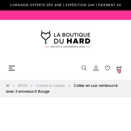
LIVRAISON OFFERTE DÈS 49€ | EXPÉDITION 24H | PAIEMENT 4X
Basculer
☰
0
la
navigation
BDSM
Colliers & Laisses
Collier en cuir rembourré
avec 3 anneaux D Rouge