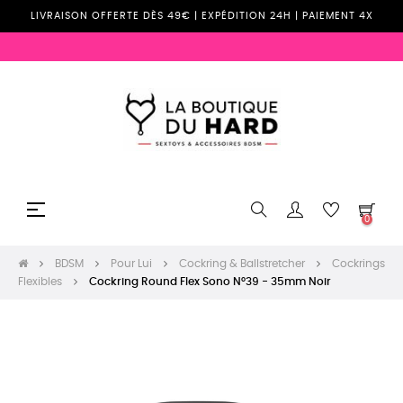
LIVRAISON OFFERTE DÈS 49€ | EXPÉDITION 24H | PAIEMENT 4X
Basculer
☰
0
la
navigation
BDSM
Pour Lui
Cockring & Ballstretcher
Cockrings
Flexibles
Cockring Round Flex Sono N°39 - 35mm Noir