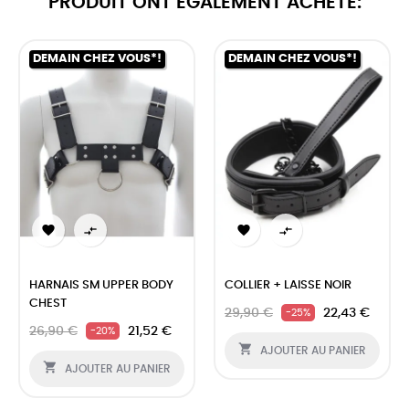
PRODUIT ONT ÉGALEMENT ACHETÉ:
DEMAIN CHEZ VOUS*!
DEMAIN CHEZ VOUS*!




HARNAIS SM UPPER BODY
COLLIER + LAISSE NOIR
CHEST
29,90 €
22,43 €
-25%
26,90 €
21,52 €
-20%

AJOUTER AU PANIER

AJOUTER AU PANIER