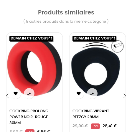
Produits similaires
( 8 autres produits dans la même catégorie )
DEMAIN CHEZ VOUS*!
DEMAIN CHEZ VOUS*!




‹
›
COCKRING PROLONG
COCKRING VIBRANT
POWER NOIR-ROUGE
REEZGY 29MM
30MM
29,90 €
28,41 €
-5%