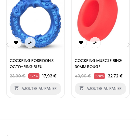




‹
›
COCKRING POSEIDON'S
COCKRING MUSCLE RING
OCTO-RING BLEU
30MM ROUGE
23,90 €
17,93 €
40,90 €
32,72 €
-25%
-20%


AJOUTER AU PANIER
AJOUTER AU PANIER