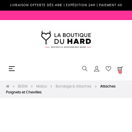
LIVRAISON OFFERTE DÈS 49€ | EXPÉDITION 24H | PAIEMENT 4X
Basculer
☰
0
la
navigation
BDSM
Matos
Bondage & Attaches
Attaches
Poignets et Chevilles