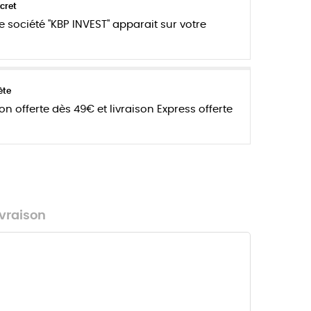
cret
e société "KBP INVEST" apparait sur votre
ète
son offerte dès 49€ et livraison Express offerte
ivraison