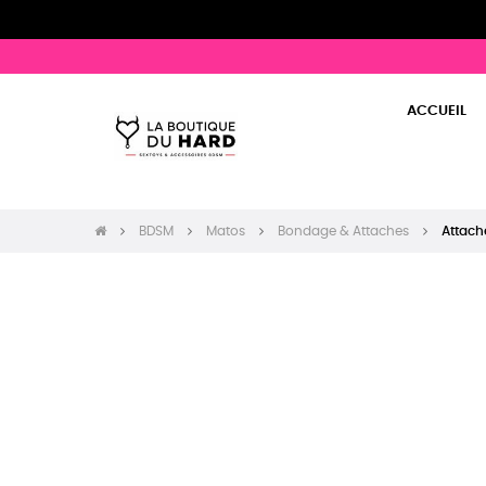
ACCUEIL
BDSM
Matos
Bondage & Attaches
Attach