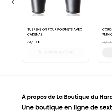
‹
SUSPENSION POUR POIGNETS AVEC
CORDE
CADENAS
7MM 
34,90 €
17,90

AJOUTER AU PANIER
À propos de La Boutique du Har
Une boutique en ligne de sext