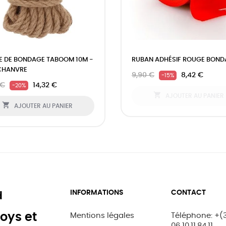
 DE BONDAGE TABOOM 10M -
RUBAN ADHÉSIF ROUGE BOND
CHANVRE
9,90 €
8,42 €
-15%
 €
14,32 €
-20%

AJOUTER AU PANIER

AJOUTER AU PANIER
INFORMATIONS
CONTACT
d
oys et
Mentions légales
Téléphone: +(
06.10.11.84.11