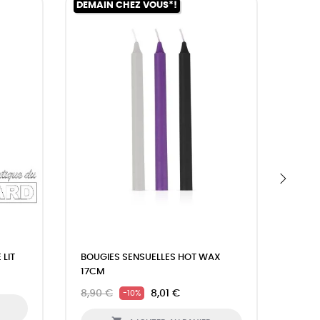
DEMAIN CHEZ VOUS*!
DEMAI
›
LIT
BOUGIES SENSUELLES HOT WAX
MENO
17CM
2.7C
8,90 €
8,01 €
21,90
-10%