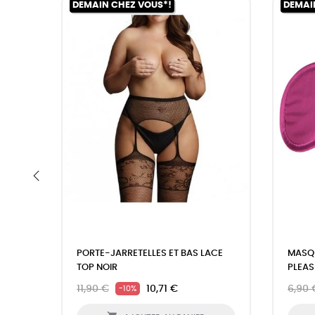
DEMAIN CHEZ VOUS*!
DEMAI
‹
PORTE-JARRETELLES ET BAS LACE
MASQ
TOP NOIR
PLEAS
11,90 €
10,71 €
6,90 
-10%