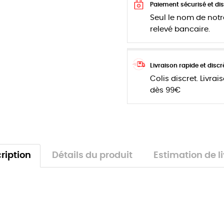
Paiement sécurisé et dis
Seul le nom de notr
relevé bancaire.
Livraison rapide et discr
Colis discret. Livrai
dès 99€
ription
Détails du produit
Estimation de l