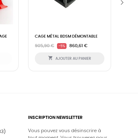
›
AGE
CAGE MÉTAL BDSM DÉMONTABLE
CORD
905,90 €
860,61 €
13,90
-5%

AJOUTER AU PANIER
INSCRIPTION NEWSLETTER
Vous pouvez vous désinscrire à
33)
tout moment. Vous trouverez pour