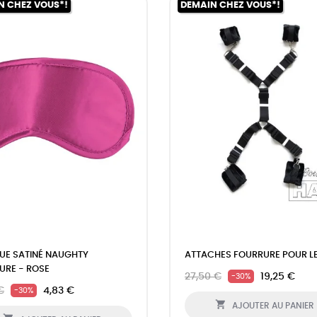
N CHEZ VOUS*!
DEMAIN CHEZ VOUS*!
UE SATINÉ NAUGHTY
ATTACHES FOURRURE POUR LE 
URE - ROSE
27,50 €
19,25 €
-30%
€
4,83 €
-30%

AJOUTER AU PANIER