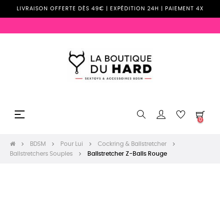
LIVRAISON OFFERTE DÈS 49€ | EXPÉDITION 24H | PAIEMENT 4X
Basculer
☰
0
la
navigation
BDSM
Pour Lui
Cockring & Ballstretcher
Ballstretchers Souples
Ballstretcher Z-Balls Rouge