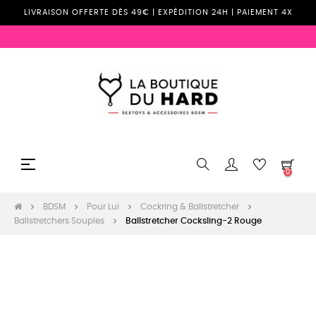
LIVRAISON OFFERTE DÈS 49€ | EXPÉDITION 24H | PAIEMENT 4X
Basculer
☰
0
la
navigation
BDSM
Pour Lui
Cockring & Ballstretcher
Ballstretchers Souples
Ballstretcher Cocksling-2 Rouge