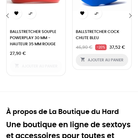




‹
›
BALLSTRETCHER SOUPLE
BALLSTRETCHER COCK
POWERPLAY 30 MM -
CHUTE BLEU
HAUTEUR 35 MM ROUGE
46,90 €
37,52 €
-20%
27,90 €

AJOUTER AU PANIER

AJOUTER AU PANIER
À propos de La Boutique du Hard
Une boutique en ligne de sextoys
et accessoires pour toutes et