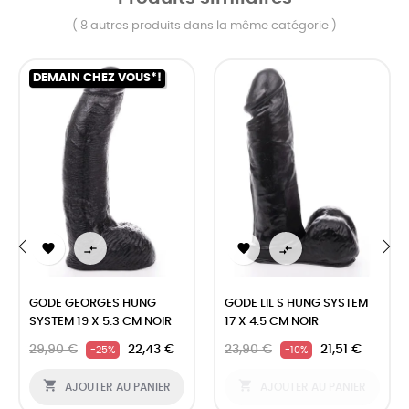
( 8 autres produits dans la même catégorie )
DEMAIN CHEZ VOUS*!




‹
›
GODE GEORGES HUNG
GODE LIL S HUNG SYSTEM
SYSTEM 19 X 5.3 CM NOIR
17 X 4.5 CM NOIR
29,90 €
22,43 €
23,90 €
21,51 €
-25%
-10%


AJOUTER AU PANIER
AJOUTER AU PANIER