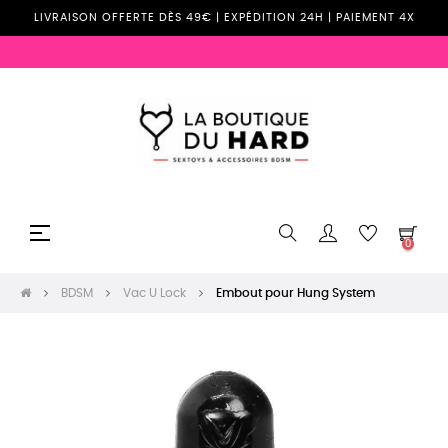
LIVRAISON OFFERTE DÈS 49€ | EXPÉDITION 24H | PAIEMENT 4X
Basculer
☰
0
la
navigation
BDSM
Vac U Lock
Embout pour Hung System