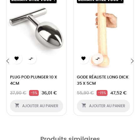




‹
›
PLUG POD PLUNGER 10 X
GODE RÉALISTE LONG DICK
4CM
35 X 5CM
37,90 €
36,01 €
55,90 €
47,52 €
-5%
-15%


AJOUTER AU PANIER
AJOUTER AU PANIER
Produits similaires