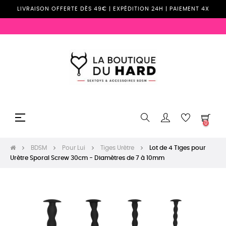
LIVRAISON OFFERTE DÈS 49€ | EXPÉDITION 24H | PAIEMENT 4X
Basculer
☰
0
la
navigation
BDSM
Pour Lui
Tiges Urètre
Lot de 4 Tiges pour
Urètre Sporal Screw 30cm - Diamètres de 7 à 10mm