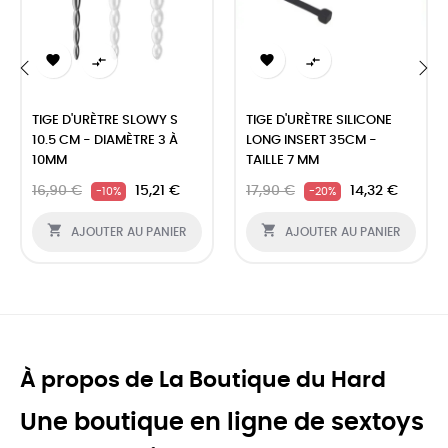




‹
›
TIGE D'URÈTRE SLOWY S
TIGE D'URÈTRE SILICONE
10.5 CM - DIAMÈTRE 3 À
LONG INSERT 35CM -
10MM
TAILLE 7 MM
16,90 €
15,21 €
17,90 €
14,32 €
-10%
-20%


AJOUTER AU PANIER
AJOUTER AU PANIER
À propos de La Boutique du Hard
Une boutique en ligne de sextoys