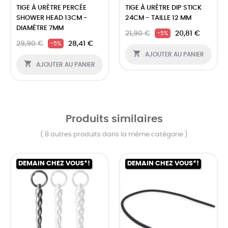
‹
›
TIGE À URÈTRE PERCÉE
TIGE À URÈTRE DIP STICK
SHOWER HEAD 13CM -
24CM - TAILLE 12 MM
DIAMÈTRE 7MM
21,90 €
20,81 €
-5%
29,90 €
28,41 €
-5%

AJOUTER AU PANIER

AJOUTER AU PANIER
Produits similaires
( 8 autres produits dans la même catégorie )
DEMAIN CHEZ VOUS*!
DEMAIN CHEZ VOUS*!