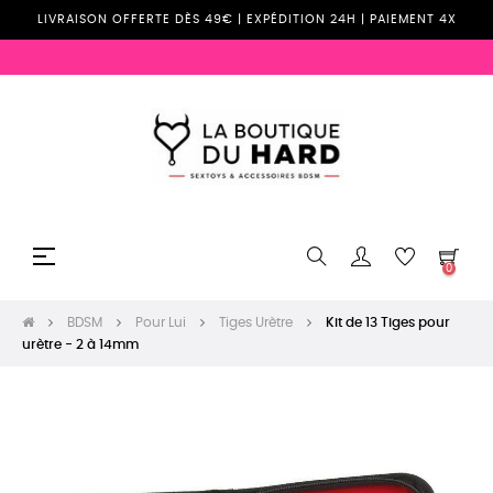
LIVRAISON OFFERTE DÈS 49€ | EXPÉDITION 24H | PAIEMENT 4X
Basculer
☰
0
la
navigation
BDSM
Pour Lui
Tiges Urètre
Kit de 13 Tiges pour
urètre - 2 à 14mm