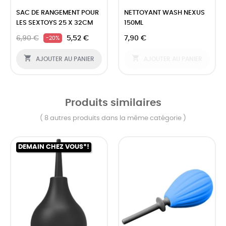
‹
›
SAC DE RANGEMENT POUR
NETTOYANT WASH NEXUS
LES SEXTOYS 25 X 32CM
150ML
6,90 €
5,52 €
7,90 €
-20%


AJOUTER AU PANIER
AJOUTER AU PANIER
Produits similaires
( 8 autres produits dans la même catégorie )
DEMAIN CHEZ VOUS*!