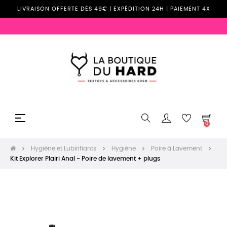
LIVRAISON OFFERTE DÈS 49€ | EXPÉDITION 24H | PAIEMENT 4X
Basculer
☰
0
la
navigation
Hygiène et Lubirifiants
Hygiène
Poire à Lavement
Kit Explorer Plairi Anal - Poire de lavement + plugs