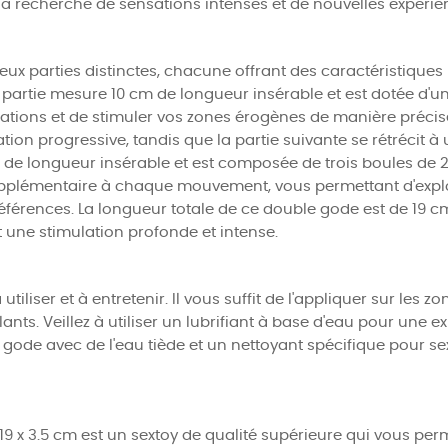
à la recherche de sensations intenses et de nouvelles expérie
x parties distinctes, chacune offrant des caractéristiques 
e partie mesure 10 cm de longueur insérable et est dotée d'u
ations et de stimuler vos zones érogènes de manière précise
mulation progressive, tandis que la partie suivante se rétréci
 de longueur insérable et est composée de trois boules de 
pplémentaire à chaque mouvement, vous permettant d'explor
férences. La longueur totale de ce double gode est de 19 cm,
t une stimulation profonde et intense.
iliser et à entretenir. Il vous suffit de l'appliquer sur les zo
ants. Veillez à utiliser un lubrifiant à base d'eau pour une e
 gode avec de l'eau tiède et un nettoyant spécifique pour sex
 x 3.5 cm est un sextoy de qualité supérieure qui vous perme