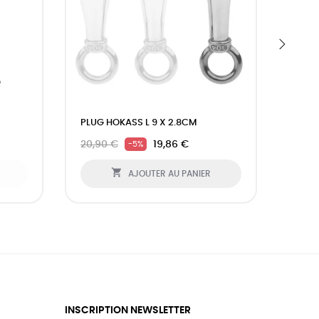
›
PLUG HOKASS L 9 X 2.8CM
PLUG
X 3.5
20,90 €
19,86 €
-5%
26,9

AJOUTER AU PANIER
INSCRIPTION NEWSLETTER