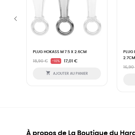
‹
PLUG HOKASS M 7.5 X 2.6CM
PLUG 
2.7CM
18,90 €
17,01 €
-10%
16,90

AJOUTER AU PANIER
À propos de La Boutique du Har