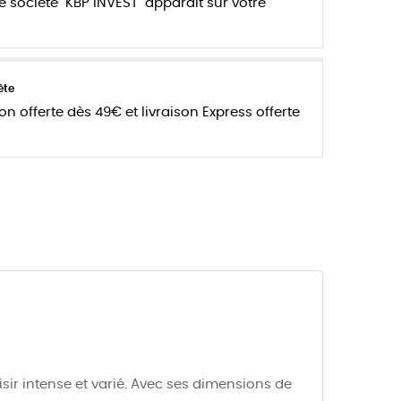
e société "KBP INVEST" apparait sur votre
ète
son offerte dès 49€ et livraison Express offerte
sir intense et varié. Avec ses dimensions de