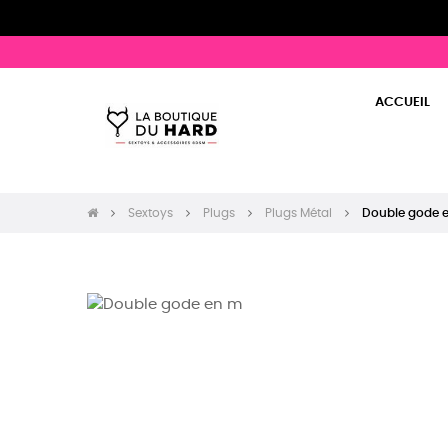
ACCUEIL
Sextoys
Plugs
Plugs Métal
Double gode e