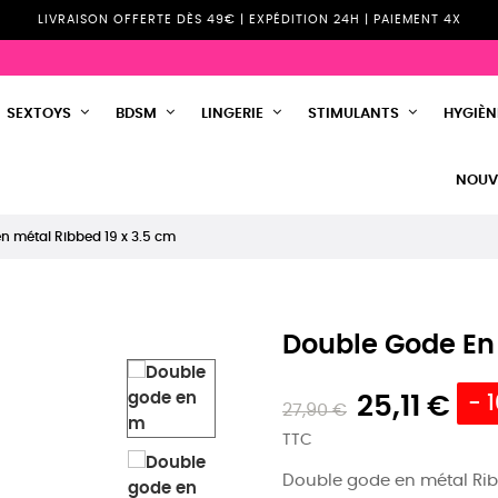
LIVRAISON OFFERTE DÈS 49€ | EXPÉDITION 24H | PAIEMENT 4X
SEXTOYS
BDSM
LINGERIE
STIMULANTS
HYGIÈNE
NOUV
n métal Ribbed 19 x 3.5 cm
Double Gode En 
25,11 €
- 
27,90 €
TTC
Double gode en métal Ribb