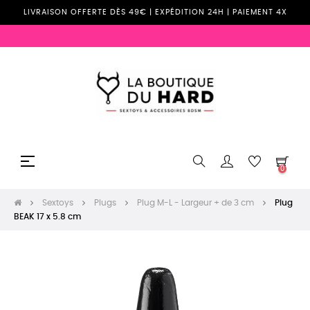
LIVRAISON OFFERTE DÈS 49€ | EXPÉDITION 24H | PAIEMENT 4X
Basculer
☰
0
la
navigation
Sextoys
Plugs
Plug M-L - Largeur + de 3 cm
Plug
BEAK 17 x 5.8 cm