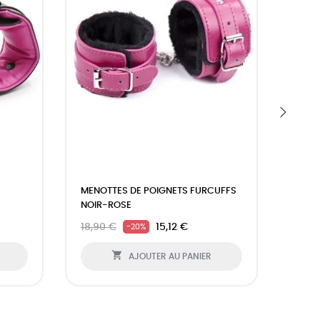
›
MENOTTES DE POIGNETS FURCUFFS
MENO
NOIR-ROSE
FLUO
18,90 €
15,12 €
35,9
-20%

AJOUTER AU PANIER