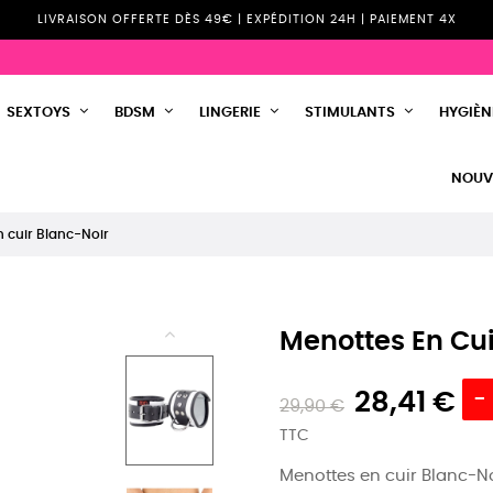
LIVRAISON OFFERTE DÈS 49€ | EXPÉDITION 24H | PAIEMENT 4X
SEXTOYS
BDSM
LINGERIE
STIMULANTS
HYGIÈNE
NOUV
 cuir Blanc-Noir
Menottes En Cui
28,41 €
-
29,90 €
TTC
Menottes en cuir Blanc-No