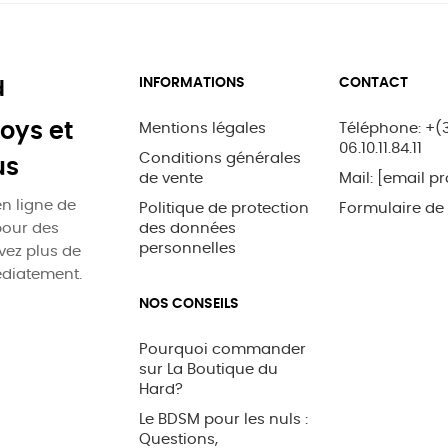
INFORMATIONS
CONTACT
d
oys et
Mentions légales
Téléphone: +(
06.10.11.84.11
Conditions générales
us
de vente
Mail:
[email pr
n ligne de
Politique de protection
Formulaire de
pour des
des données
personnelles
uvez plus de
édiatement.
NOS CONSEILS
Pourquoi commander
sur La Boutique du
Hard?
Le BDSM pour les nuls :
Questions,