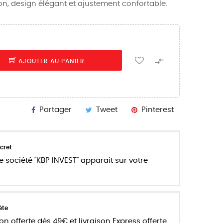
on, design élégant et ajustement confortable.

AJOUTER AU PANIER
Partager
Tweet
Pinterest
cret
e société "KBP INVEST" apparait sur votre
ète
son offerte dès 49€ et livraison Express offerte