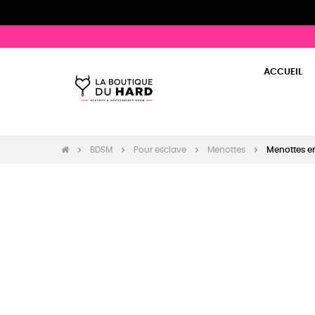
ACCUEIL
BDSM
Pour esclave
Menottes
Menottes en