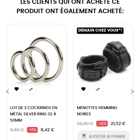
LES CLIENTS QUI ONT ACHETÉ CE
PRODUIT ONT ÉGALEMENT ACHETÉ:
DEMAIN CHEZ VOUS*!




‹
›
LOT DE 3 COCKRINGS EN
MENOTTES HEMMING
MÉTAL SILVER RING 32 À
NOIRES
50MM
26,90 €
21,52 €
-20%
9,90 €
8,42 €
-15%

AJOUTER AU PANIER