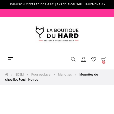
LIVRAISON OFFERTE DÈS 49€ | EXPÉDITION 24H | PAIEMENT 4X
Basculer
☰
0
la
navigation
BDSM
Pour esclave
Menottes
Menottes de
chevilles Fetish Noires