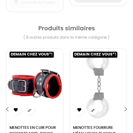

AJOUTER AU PANIER
Produits similaires
( 8 autres produits dans la même catégorie )
DEMAIN CHEZ VOUS*!
DEMAIN CHEZ VOUS*!




‹
›
MENOTTES EN CUIR POUR
MENOTTES FOURRURE