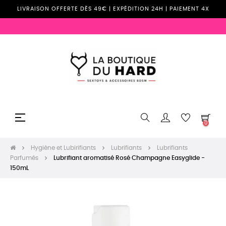
LIVRAISON OFFERTE DÈS 49€ | EXPÉDITION 24H | PAIEMENT 4X
Basculer
☰
0
la
navigation
Hygiène et Lubirifiants
Lubrifiants
Lubrifiants
Parfumés
Lubrifiant aromatisé Rosé Champagne Easyglide -
150mL