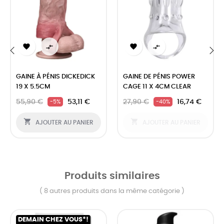




‹
›
GAINE À PÉNIS DICKEDICK
GAINE DE PÉNIS POWER
19 X 5.5CM
CAGE 11 X 4CM CLEAR
55,90 €
53,11 €
27,90 €
16,74 €
-5%
-40%


AJOUTER AU PANIER
AJOUTER AU PANIER
Produits similaires
( 8 autres produits dans la même catégorie )
DEMAIN CHEZ VOUS*!