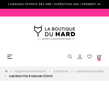
LIVRAISON OFFERTE DÈS 49€ | EXPÉDITION 24H | PAIEMENT 4X
Basculer
☰
0
la
navigation
Hygiène et Lubirifiants
Lubrifiants
Lubrifiants Hybrides
Lubrifiant Fist It Hybride 500ml