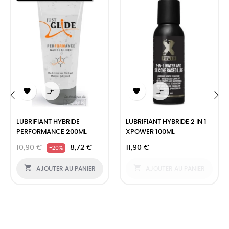




‹
›
LUBRIFIANT HYBRIDE
LUBRIFIANT HYBRIDE 2 IN 1
PERFORMANCE 200ML
XPOWER 100ML
10,90 €
8,72 €
11,90 €
-20%


AJOUTER AU PANIER
AJOUTER AU PANIER