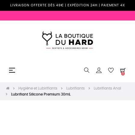
LIVRAISON OFFERTE DÈS 49€ | EXPÉDITION 24H | PAIEMENT 4X
Basculer
☰
0
la
navigation
Hygiène et Lubirifiants
Lubrifiants
Lubrifiants Anal
Lubrifiant Silicone Premium 30mL