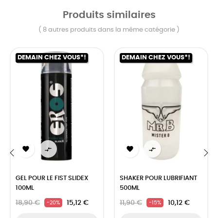
Produits similaires
( 8 autres produits dans la même catégorie )
DEMAIN CHEZ VOUS*!
DEMAIN CHEZ VOUS*!




‹
›
GEL POUR LE FIST SLIDEX
SHAKER POUR LUBRIFIANT
100ML
500ML
18,90 €
15,12 €
11,90 €
10,12 €
-20%
-15%