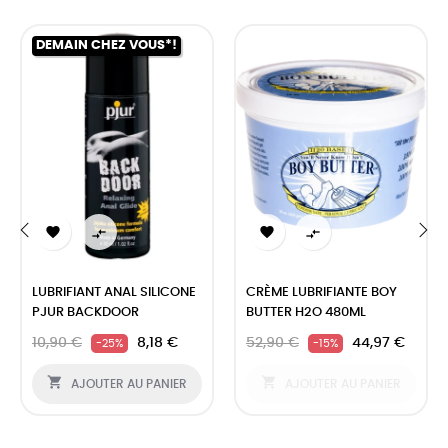
DEMAIN CHEZ VOUS*!




‹
›
LUBRIFIANT ANAL SILICONE
CRÈME LUBRIFIANTE BOY
PJUR BACKDOOR
BUTTER H2O 480ML
10,90 €
8,18 €
52,90 €
44,97 €
-25%
-15%


AJOUTER AU PANIER
AJOUTER AU PANIER