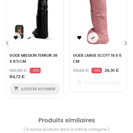




‹
›
GODE MISSION TERROR 38
GODE LARGE SCOTT 18 X 6
X 8.5 CM
CM
105,90 €
29,90 €
26,91 €
-20%
-10%
84,72 €

AJOUTER AU PANIER

AJOUTER AU PANIER
Produits similaires
( 8 autres produits dans la même catégorie )