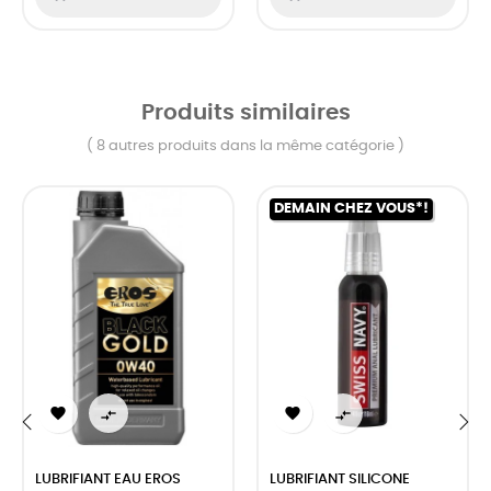
Produits similaires
( 8 autres produits dans la même catégorie )
DEMAIN CHEZ VOUS*!




‹
›
LUBRIFIANT EAU EROS
LUBRIFIANT SILICONE