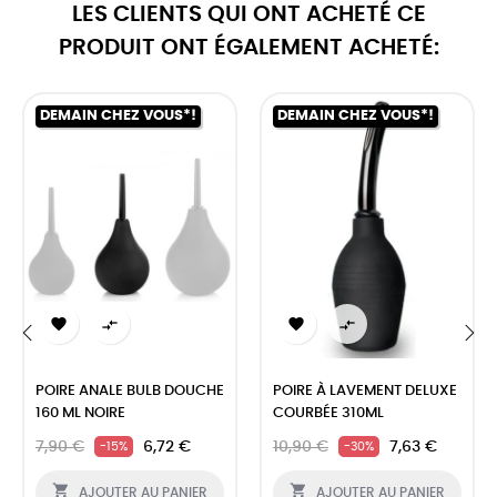
LES CLIENTS QUI ONT ACHETÉ CE
PRODUIT ONT ÉGALEMENT ACHETÉ:
DEMAIN CHEZ VOUS*!
DEMAIN CHEZ VOUS*!




‹
›
POIRE ANALE BULB DOUCHE
POIRE À LAVEMENT DELUXE
160 ML NOIRE
COURBÉE 310ML
7,90 €
6,72 €
10,90 €
7,63 €
-15%
-30%


AJOUTER AU PANIER
AJOUTER AU PANIER