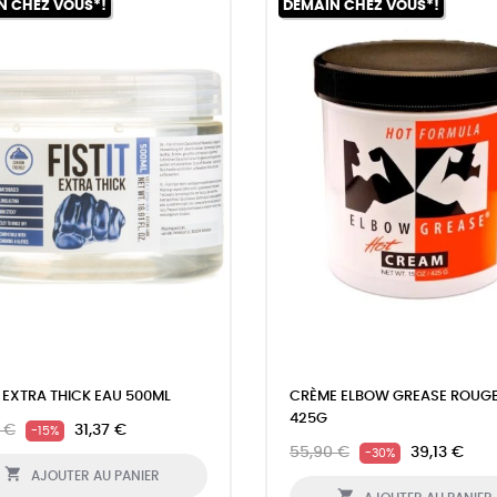
N CHEZ VOUS*!
DEMAIN CHEZ VOUS*!
IT EXTRA THICK EAU 500ML
CRÈME ELBOW GREASE ROUGE
425G
 €
31,37 €
-15%
55,90 €
39,13 €
-30%

AJOUTER AU PANIER
