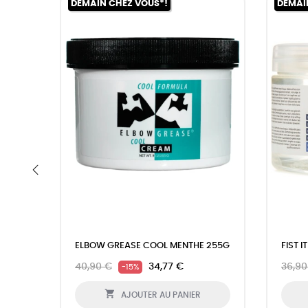
DEMAIN CHEZ VOUS*!
DEMAI
‹
ELBOW GREASE COOL MENTHE 255G
FIST 
40,90 €
34,77 €
36,90
-15%

AJOUTER AU PANIER