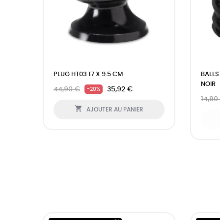
PLUG HT03 17 X 9.5 CM
BALL
NOIR
44,90 €
35,92 €
-20%
14,90

AJOUTER AU PANIER