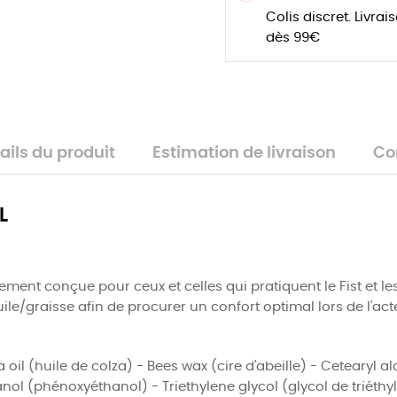
Colis discret. Livrai
dès 99€
ails du produit
Estimation de livraison
Co
L
ent conçue pour ceux et celles qui pratiquent le Fist et les 
ile/graisse afin de procurer un confort optimal lors de l'act
oil (huile de colza) - Bees wax (cire d'abeille) - Cetearyl a
nol (phénoxyéthanol) - Triethylene glycol (glycol de triéthy