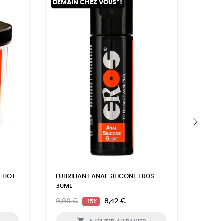
DEMAIN CHEZ VOUS*!
DEMAI
›
 HOT
LUBRIFIANT ANAL SILICONE EROS
LUBRI
30ML
EXTR
9,90 €
8,42 €
8,90
-15%
