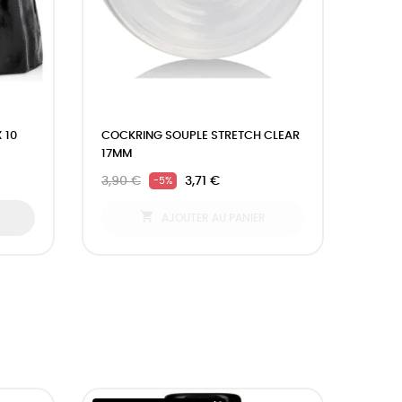
 10
COCKRING SOUPLE STRETCH CLEAR
17MM
3,90 €
3,71 €
-5%

AJOUTER AU PANIER