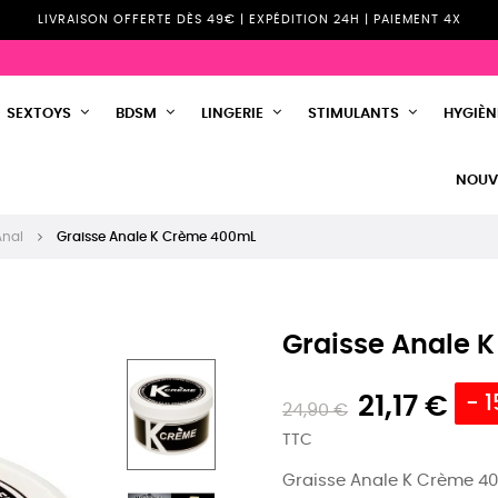
LIVRAISON OFFERTE DÈS 49€ | EXPÉDITION 24H | PAIEMENT 4X
SEXTOYS
BDSM
LINGERIE
STIMULANTS
HYGIÈNE
NOUV
Anal
Graisse Anale K Crème 400mL
Graisse Anale 
21,17 €
- 
24,90 €
TTC
Graisse Anale K Crème 400