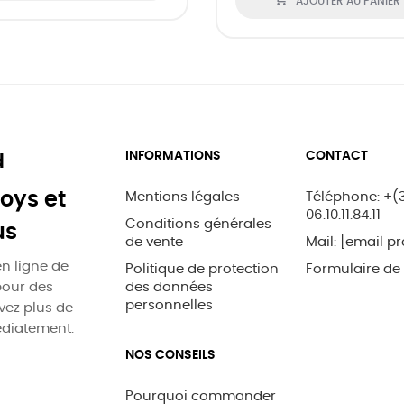
AJOUTER AU PANIER
INFORMATIONS
CONTACT
d
oys et
Mentions légales
Téléphone: +(
06.10.11.84.11
Conditions générales
us
de vente
Mail:
[email pr
n ligne de
Politique de protection
Formulaire de
pour des
des données
personnelles
uvez plus de
édiatement.
NOS CONSEILS
Pourquoi commander