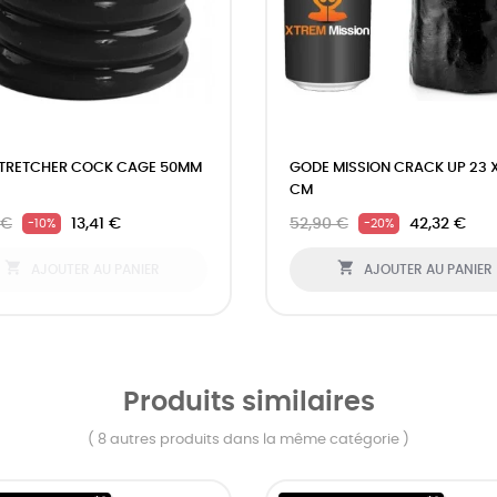
STRETCHER COCK CAGE 50MM
GODE MISSION CRACK UP 23 X
CM
 €
13,41 €
52,90 €
42,32 €
-10%
-20%


AJOUTER AU PANIER
AJOUTER AU PANIER
Produits similaires
( 8 autres produits dans la même catégorie )