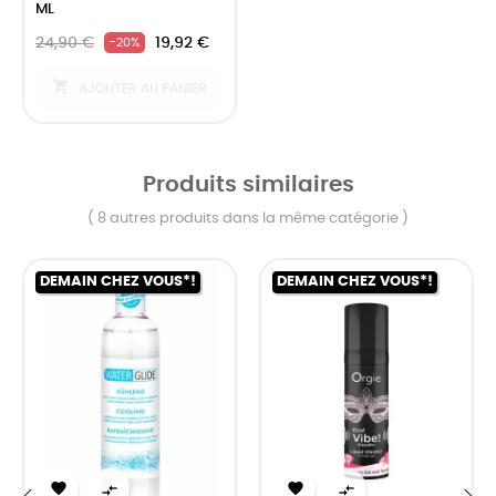
ML
24,90 €
19,92 €
-20%

AJOUTER AU PANIER
Produits similaires
( 8 autres produits dans la même catégorie )
DEMAIN CHEZ VOUS*!
DEMAIN CHEZ VOUS*!



