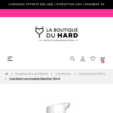
LIVRAISON OFFERTE DÈS 49€ | EXPÉDITION 24H | PAIEMENT 4X
Basculer
☰
0
la
navigation
Hygiène et Lubirifiants
Lubrifiants
Lubrifiants à Effets
Lubrifiant aromatisé Menthe 30ml