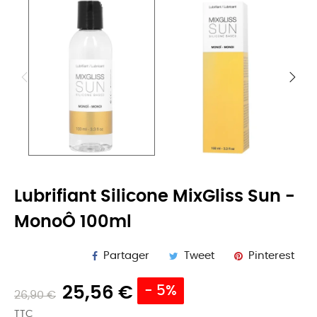
Lubrifiant Silicone MixGliss Sun -
MonoÔ 100ml
Partager
Tweet
Pinterest
25,56 €
- 5%
26,90 €
TTC