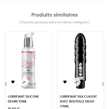
Produits similaires
( 8 autres produits dans la même catégorie )




‹
›
LUBRIFIANT SILICONE
LUBRIFIANT SILK CLASSIC
DESIRE 59ML
AVEC BOUTEILLE DILDO
175ML
15,50 €