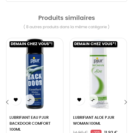
Produits similaires
( 8 autres produits dans la même catégorie )
DEMAIN CHEZ VOUS*!
DEMAIN CHEZ VOUS*!




‹
›
LUBRIFIANT EAU PJUR
LUBRIFIANT ALOE PJUR
BACKDOOR COMFORT
WOMAN 100ML
100ML
14,90 €
11,92 €
-20%