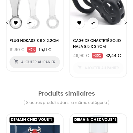




‹
›
PLUG HOKASS S 6 X 2.2CM
CAGE DE CHASTETÉ SOLID
NAJA 8.5 X 3.7CM
15,90 €
15,11 €
-5%
49,90 €
32,44 €
-35%

AJOUTER AU PANIER

AJOUTER AU PANIER
Produits similaires
( 8 autres produits dans la même catégorie )
DEMAIN CHEZ VOUS*!
DEMAIN CHEZ VOUS*!