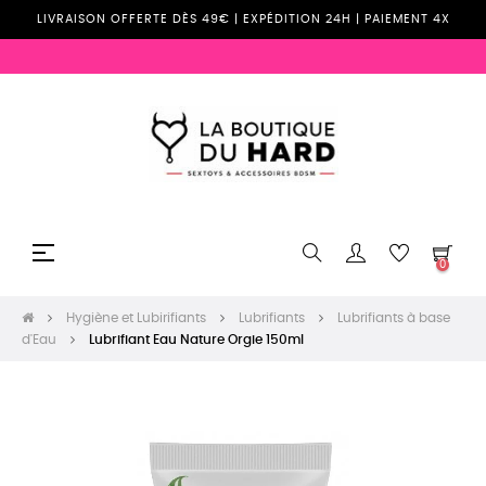
LIVRAISON OFFERTE DÈS 49€ | EXPÉDITION 24H | PAIEMENT 4X
Basculer
☰
0
la
navigation
Hygiène et Lubirifiants
Lubrifiants
Lubrifiants à base
d'Eau
Lubrifiant Eau Nature Orgie 150ml