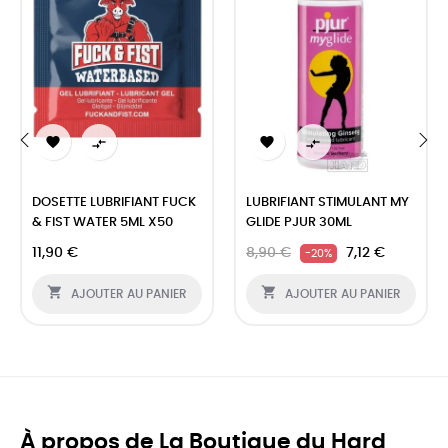




‹
›
DOSETTE LUBRIFIANT FUCK
LUBRIFIANT STIMULANT MY
& FIST WATER 5ML X50
GLIDE PJUR 30ML
11,90 €
8,90 €
7,12 €
-20%


AJOUTER AU PANIER
AJOUTER AU PANIER
À propos de La Boutique du Hard